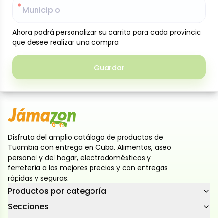
Municipio
Municipio
característico toque ácido y ligeramente picante.
Perfecta para acompañar carnes, embutidos,
Ahora podrá personalizar su carrito para cada provincia
Ahora podrá personalizar su carrito para cada provincia
sándwiches, hamburguesas y aderezos, su textura
que desee realizar una compra
que desee realizar una compra
suave facilita su uso tanto en cocina como en mesa.
Un producto versátil y práctico, pensado para el
Guardar
Guardar
consumo diario en el hogar o negocios
gastronómicos.
Disfruta del amplio catálogo de productos de
Tuambia con entrega en Cuba. Alimentos, aseo
personal y del hogar, electrodomésticos y
ferretería a los mejores precios y con entregas
rápidas y seguras.
Productos por categoría
Secciones