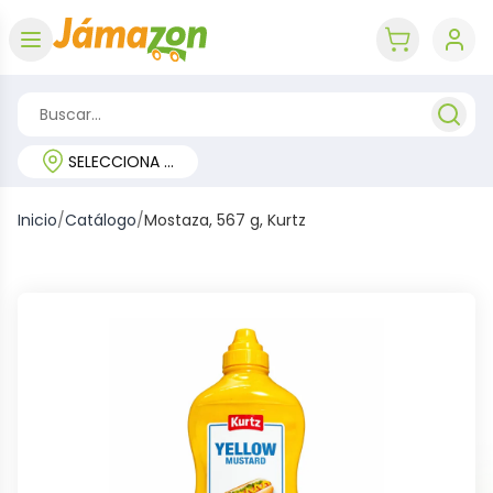
Abrir menú
key 'cart (e
SELECCIONA TU REGIÓN
Inicio
/
Catálogo
/
Mostaza, 567 g, Kurtz