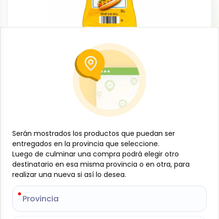
Salsas y aderezos
Mostaza, 567 g, Kurtz
-
KURTZ
SKU:
B-JAM-001-1814
$
3
01
Serán mostrados los productos que puedan ser
Serán mostrados los productos que puedan ser
Especificaciones
entregados en la provincia que seleccione.
entregados en la provincia que seleccione.
Luego de culminar una compra podrá elegir otro
Luego de culminar una compra podrá elegir otro
-
+
destinatario en esa misma provincia o en otra, para
destinatario en esa misma provincia o en otra, para
realizar una nueva si así lo desea.
realizar una nueva si así lo desea.
Añadir al carrito
Provincia
Provincia
Mostaza clásica Kurtz en presentación de 567 g,
ideal para realzar el sabor de tus comidas con su