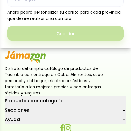
rápidas y platillos familiares. Su sabor equilibrado y
Ahora podrá personalizar su carrito para cada provincia
Ahora podrá personalizar su carrito para cada provincia
textura uniforme la convierten en el acompañante
que desee realizar una compra
que desee realizar una compra
ideal para sándwiches, hot dogs, hamburguesas y
todo tipo de recetas, agregando un toque delicioso
Guardar
Guardar
en cada bocado
Disfruta del amplio catálogo de productos de
Tuambia con entrega en Cuba. Alimentos, aseo
personal y del hogar, electrodomésticos y
ferretería a los mejores precios y con entregas
rápidas y seguras.
Productos por categoría
Secciones
Ayuda