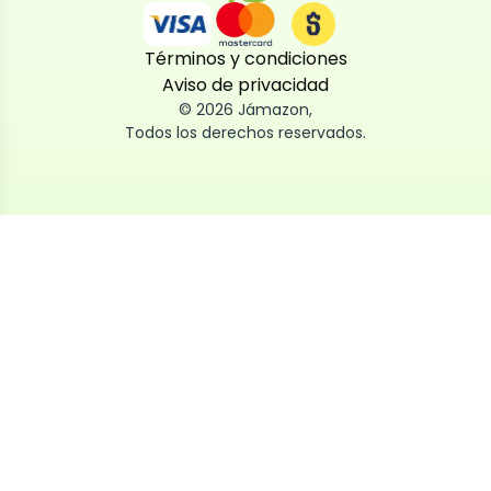
Términos y condiciones
Aviso de privacidad
©
2026
Jámazon
,
Todos los derechos reservados.
Utilizamos cookies
Utilizamos cookies propias y de terceros, tanto de
sesión como persistentes, para que la navegación
por nuestra web sea fácil, segura y personalizada.
También las usamos para obtener estadísticas,
analizar el uso del sitio y adaptar su contenido a ti.
Puedes aceptar, rechazar o configurar las cookies
ahora, y modificar tu consentimiento en cualquier
momento
Al dar click en
Aceptar
, aceptas nuestro uso de cookies.