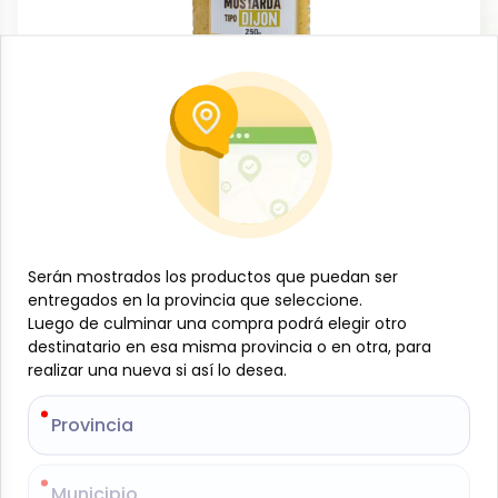
Conservas, enlatados y congelados
Mostaza Dijon Premium, 250 g, Oderich
-
ODERICH
SKU:
B-JAM-001-1290
$
1
61
Serán mostrados los productos que puedan ser
Serán mostrados los productos que puedan ser
entregados en la provincia que seleccione.
entregados en la provincia que seleccione.
Especificaciones
Luego de culminar una compra podrá elegir otro
Luego de culminar una compra podrá elegir otro
destinatario en esa misma provincia o en otra, para
destinatario en esa misma provincia o en otra, para
realizar una nueva si así lo desea.
realizar una nueva si así lo desea.
-
+
Provincia
Provincia
Añadir al carrito
La Mostaza premium de 250 g de Oderich es una
Municipio
Municipio
salsa lista para usar, perfecta para realzar comidas