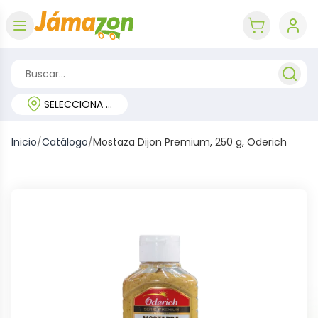
Abrir menú
key 'cart (e
SELECCIONA TU REGIÓN
Inicio
/
Catálogo
/
Mostaza Dijon Premium, 250 g, Oderich