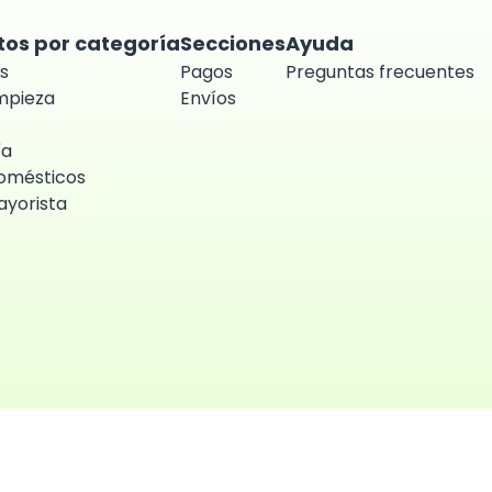
tos por categoría
Secciones
Ayuda
s
Pagos
Preguntas frecuentes
impieza
Envíos
ía
omésticos
yorista