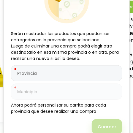
-
+
Añadi
Deliciosa natilla de vainill
disfrutar como postre indiv
encanta a grandes y pequeñ
Serán mostrados los productos que puedan ser
Serán mostrados los productos que puedan ser
entregados en la provincia que seleccione.
entregados en la provincia que seleccione.
transformar tus recetas en 
Luego de culminar una compra podrá elegir otro
Luego de culminar una compra podrá elegir otro
Modo de preparación:
destinatario en esa misma provincia o en otra, para
destinatario en esa misma provincia o en otra, para
En un recipiente, coloque ½ 
realizar una nueva si así lo desea.
realizar una nueva si así lo desea.
paquete. Añada azúcar al gu
Luego, deposite el contenid
refrigerador por aproximada
Ahora podrá personalizar su carrito para cada
Ahora podrá personalizar su carrito para cada
provincia que desee realizar una compra
provincia que desee realizar una compra
Guardar
Guardar