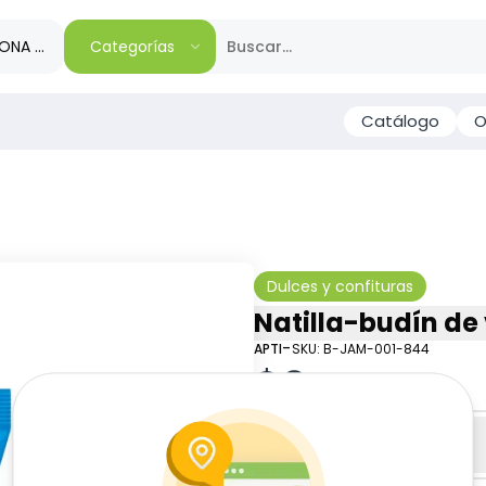
IONA TU REGIÓN
Categorías
Catálogo
O
Dulces y confituras
Natilla-budín de v
-
APTI
SKU:
B-JAM-001-844
$
0
33
Especificaciones