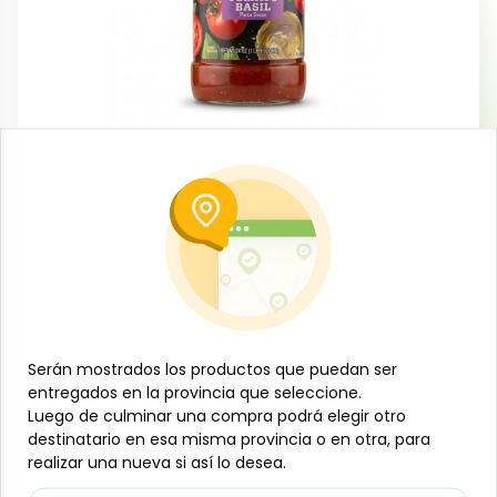
Conservas, enlatados y congelados
Pasta de tomate con albahaca, 680 g,
Mantias
-
MANTIAS
SKU:
B-JAM-001-1849
$
3
69
Especificaciones
Serán mostrados los productos que puedan ser
Serán mostrados los productos que puedan ser
entregados en la provincia que seleccione.
entregados en la provincia que seleccione.
Luego de culminar una compra podrá elegir otro
Luego de culminar una compra podrá elegir otro
-
+
destinatario en esa misma provincia o en otra, para
destinatario en esa misma provincia o en otra, para
realizar una nueva si así lo desea.
realizar una nueva si así lo desea.
Añadir al carrito