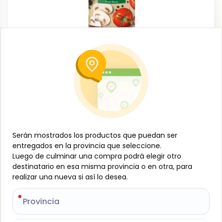
Conservas, enlatados y congelados
Pasta de tomate sabor a Champiñones,
680 g, Mantias
-
MANTIAS
SKU:
B-JAM-001-1444
$
3
69
Serán mostrados los productos que puedan ser
Serán mostrados los productos que puedan ser
entregados en la provincia que seleccione.
entregados en la provincia que seleccione.
Luego de culminar una compra podrá elegir otro
Luego de culminar una compra podrá elegir otro
Especificaciones
destinatario en esa misma provincia o en otra, para
destinatario en esa misma provincia o en otra, para
realizar una nueva si así lo desea.
realizar una nueva si así lo desea.
-
+
Provincia
Provincia
Añadir al carrito