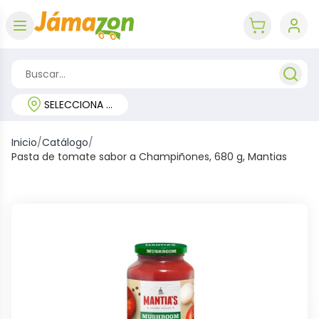
Abrir menú
key 'cart (e
SELECCIONA TU REGIÓN
Inicio
/
Catálogo
/
Pasta de tomate sabor a Champiñones, 680 g, Mantias