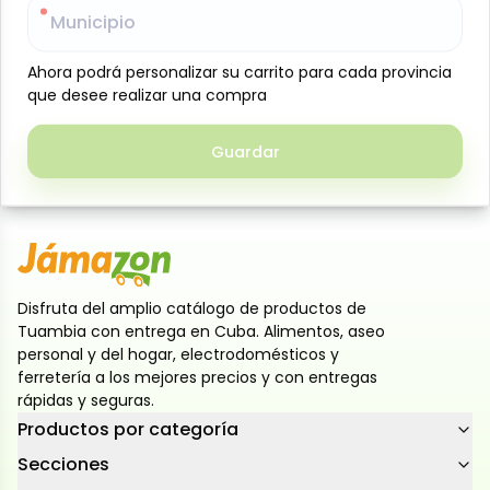
Municipio
Municipio
Pasta de tomate sabor a champiñones, 680 g,
Mantias: deliciosa mezcla lista para usar, que
Ahora podrá personalizar su carrito para cada provincia
Ahora podrá personalizar su carrito para cada provincia
combina el sabor natural del tomate con el toque
que desee realizar una compra
que desee realizar una compra
suave y aromático de los champiñones. Ideal para
preparar salsas, guisos, pastas o cualquier receta
Guardar
Guardar
que requiera un sabor intenso y delicioso, aportando
practicidad y frescura a tu cocina
Disfruta del amplio catálogo de productos de
Tuambia con entrega en Cuba. Alimentos, aseo
personal y del hogar, electrodomésticos y
ferretería a los mejores precios y con entregas
rápidas y seguras.
Productos por categoría
Secciones