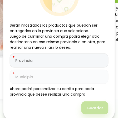
Pechuga de pollo con piel y
calidad que destaca por su s
conserva mejor la humedad
Serán mostrados los productos que puedan ser
Serán mostrados los productos que puedan ser
sabrosas, ya sea al horno, a
entregados en la provincia que seleccione.
entregados en la provincia que seleccione.
en la cocina diaria, rica en
Luego de culminar una compra podrá elegir otro
Luego de culminar una compra podrá elegir otro
con recetas nutritivas y del
destinatario en esa misma provincia o en otra, para
destinatario en esa misma provincia o en otra, para
realizar una nueva si así lo desea.
realizar una nueva si así lo desea.
Ahora podrá personalizar su carrito para cada
Ahora podrá personalizar su carrito para cada
provincia que desee realizar una compra
provincia que desee realizar una compra
Guardar
Guardar