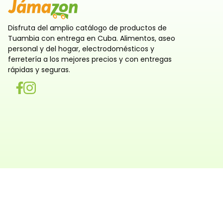
Disfruta del amplio catálogo de productos de
Tuambia con entrega en Cuba. Alimentos, aseo
personal y del hogar, electrodomésticos y
ferretería a los mejores precios y con entregas
rápidas y seguras.
Utilizamos cookies
Utilizamos cookies propias y de terceros, tanto de sesi
persistentes, para que la navegación por nuestra web sea
y personalizada. También las usamos para obtener estad