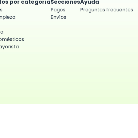
tos por categoría
Secciones
Ayuda
s
Pagos
Preguntas frecuentes
impieza
Envíos
ía
omésticos
yorista