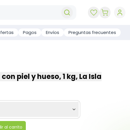
key 'cart (e
fertas
Pagos
Envíos
Preguntas frecuentes
on piel y hueso, 1 kg, La Isla
r al carrito