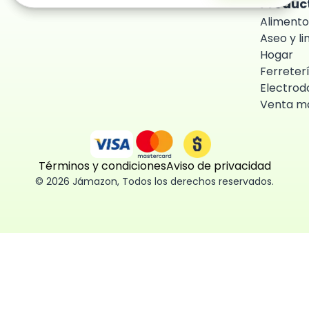
Produc
Alimento
Aseo y l
Hogar
Ferreter
Electrod
Venta ma
Términos y condiciones
Aviso de privacidad
©
2026
Jámazon
,
Todos los derechos reservados.
ón como
 fácil, segura
ísticas,