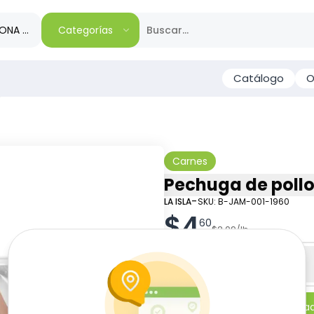
IONA TU REGIÓN
Categorías
Catálogo
O
a
Carnes
Pechuga de pollo c
-
LA ISLA
SKU:
B-JAM-001-1960
$
4
60
$
2.09
/
lb
Especificaciones
-
+
Añadi