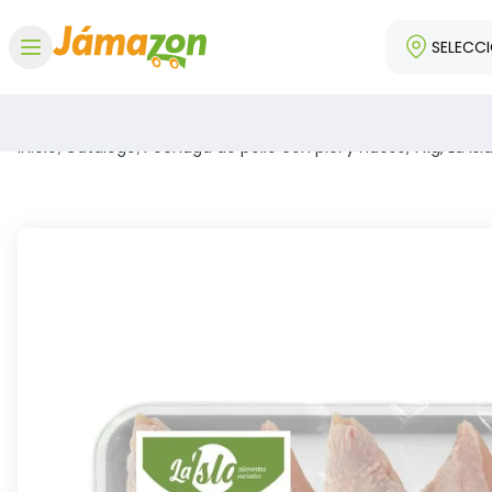
SELECC
Abrir menú
Inicio
/
Catálogo
/
Pechuga de pollo con piel y hueso, 1 kg, La Isl