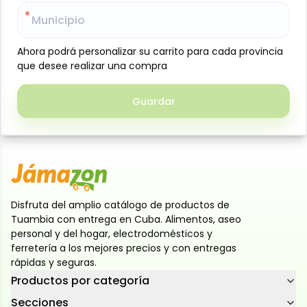
suave, jugosidad y textura homogénea. Perfecta
Municipio
Municipio
para preparar hamburguesas, albóndigas, rellenos,
pastas, croquetas y guisos tradicionales. Su
Ahora podrá personalizar su carrito para cada provincia
Ahora podrá personalizar su carrito para cada provincia
presentación de 5 lb es ideal para el hogar, negocios
que desee realizar una compra
que desee realizar una compra
gastronómicos o elaboraciones de mayor volumen,
ofreciendo excelente rendimiento y facilidad de
Guardar
Guardar
preparación. Producto congelado, práctico y
versátil para múltiples recetas
Disfruta del amplio catálogo de productos de
Tuambia con entrega en Cuba. Alimentos, aseo
personal y del hogar, electrodomésticos y
ferretería a los mejores precios y con entregas
rápidas y seguras.
Productos por categoría
Secciones