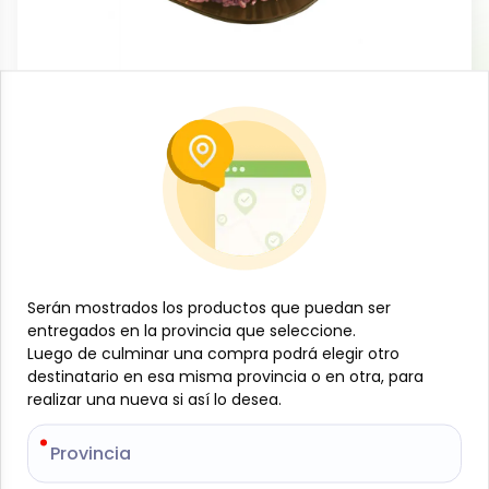
Carnes
Picadillo de cerdo, 5 lb, NTC
-
NTC
SKU:
B- JAM-001-1257
$
18
22
$
19
18
$
3.64
/
lb
Especificaciones
Serán mostrados los productos que puedan ser
Serán mostrados los productos que puedan ser
entregados en la provincia que seleccione.
entregados en la provincia que seleccione.
Luego de culminar una compra podrá elegir otro
Luego de culminar una compra podrá elegir otro
-
+
destinatario en esa misma provincia o en otra, para
destinatario en esa misma provincia o en otra, para
realizar una nueva si así lo desea.
realizar una nueva si así lo desea.
Añadir al carrito
Carne de cerdo molida de alta calidad, elaborada a
Provincia
Provincia
partir de cortes seleccionados que aportan sabor