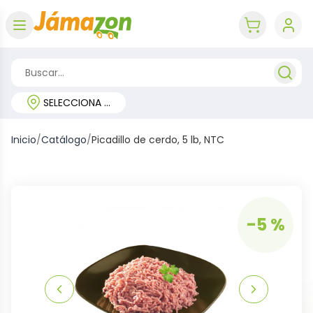
Abrir menú
key 'cart (e
SELECCIONA TU REGIÓN
Inicio
/
Catálogo
/
Picadillo de cerdo, 5 lb, NTC
-5 %