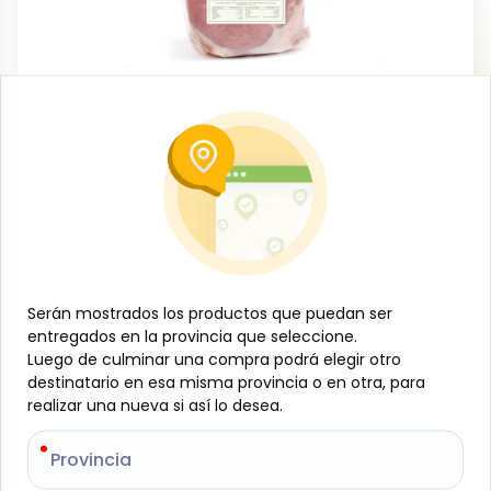
Carnes
Pierna de cerdo sin piel y sin hueso, 1.5
kg, EBM
-
EL BOHIO MÍO
SKU:
B- JAM-001-1214
$
11
20
$
3.39
/
lb
Serán mostrados los productos que puedan ser
Serán mostrados los productos que puedan ser
entregados en la provincia que seleccione.
entregados en la provincia que seleccione.
Luego de culminar una compra podrá elegir otro
Luego de culminar una compra podrá elegir otro
Especificaciones
destinatario en esa misma provincia o en otra, para
destinatario en esa misma provincia o en otra, para
realizar una nueva si así lo desea.
realizar una nueva si así lo desea.
-
+
Provincia
Provincia
Añadir al carrito