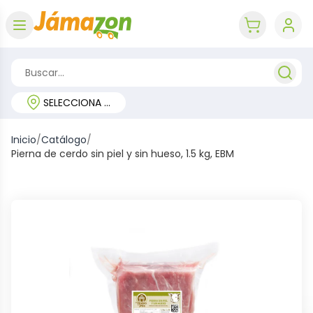
Abrir menú
key 'cart (e
SELECCIONA TU REGIÓN
Inicio
/
Catálogo
/
Pierna de cerdo sin piel y sin hueso, 1.5 kg, EBM