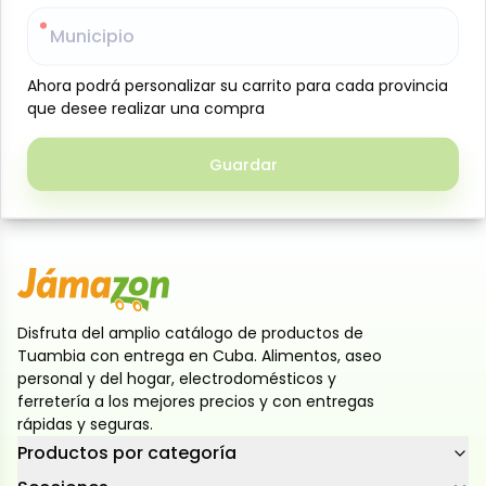
Corte de pierna de cerdo, sin piel y sin hueso,
Municipio
Municipio
preparado cuidadosamente hasta alcanzar el peso
ideal para su comercialización. Procesado en Centro
Ahora podrá personalizar su carrito para cada provincia
Ahora podrá personalizar su carrito para cada provincia
de Elaboración en Cuba, con insumos importados
que desee realizar una compra
que desee realizar una compra
desde España. Producto natural, sin aditivos
artificiales y libre de alérgenos. Envasado al vacío en
Guardar
Guardar
bolsa de polietileno sellada, para conservar su
frescura y calidad
Disfruta del amplio catálogo de productos de
Tuambia con entrega en Cuba. Alimentos, aseo
personal y del hogar, electrodomésticos y
ferretería a los mejores precios y con entregas
rápidas y seguras.
Productos por categoría