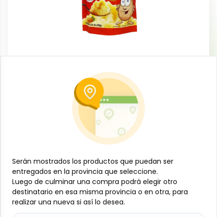
Conservas, enlatados y congelados
Puré de papas instantáneo, 250 g,
Sabrosisimo
-
SABROSISIMO
SKU:
B-JAM-001-1810
$
3
53
Especificaciones
Serán mostrados los productos que puedan ser
Serán mostrados los productos que puedan ser
entregados en la provincia que seleccione.
entregados en la provincia que seleccione.
Luego de culminar una compra podrá elegir otro
Luego de culminar una compra podrá elegir otro
-
+
destinatario en esa misma provincia o en otra, para
destinatario en esa misma provincia o en otra, para
realizar una nueva si así lo desea.
realizar una nueva si así lo desea.
Añadir al carrito