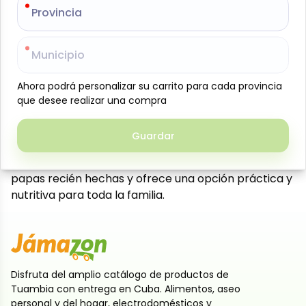
Provincia
Provincia
Puré de papas instantáneo de la marca Sabrosisimo,
en presentación de 250 g, elaborado con papas
seleccionadas y deshidratadas para brindar un
Municipio
Municipio
sabor auténtico y una textura suave y cremosa en
cada preparación. Su fácil y rápida preparación
Ahora podrá personalizar su carrito para cada provincia
Ahora podrá personalizar su carrito para cada provincia
permite obtener un acompañamiento delicioso en
que desee realizar una compra
que desee realizar una compra
minutos, ideal para carnes, verduras o comidas
rápidas. Perfecto para el hogar, la oficina o cualquier
Guardar
Guardar
ocasión en que se necesite conveniencia sin
sacrificar sabor. Mantiene el auténtico sabor de las
papas recién hechas y ofrece una opción práctica y
nutritiva para toda la familia.
Disfruta del amplio catálogo de productos de
Tuambia con entrega en Cuba. Alimentos, aseo
personal y del hogar, electrodomésticos y