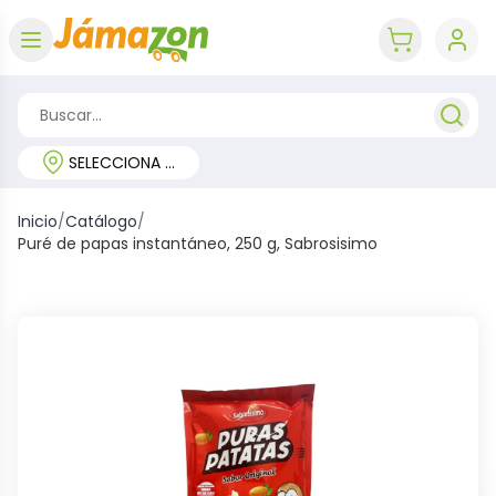
Abrir menú
key 'cart (e
SELECCIONA TU REGIÓN
Inicio
/
Catálogo
/
Puré de papas instantáneo, 250 g, Sabrosisimo