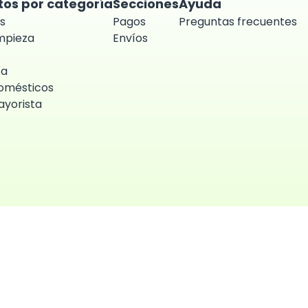
tos por categoría
Secciones
Ayuda
s
Pagos
Preguntas frecuentes
impieza
Envíos
ía
omésticos
yorista