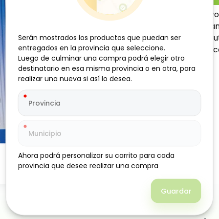
Delicioso refresco en polv
bebida tropical y refresca
con agua fría, agita y disf
Serán mostrados los productos que puedan ser
Serán mostrados los productos que puedan ser
entregados en la provincia que seleccione.
entregados en la provincia que seleccione.
momento. Perfecto para com
Luego de culminar una compra podrá elegir otro
Luego de culminar una compra podrá elegir otro
destinatario en esa misma provincia o en otra, para
destinatario en esa misma provincia o en otra, para
realizar una nueva si así lo desea.
realizar una nueva si así lo desea.
Ahora podrá personalizar su carrito para cada
Ahora podrá personalizar su carrito para cada
provincia que desee realizar una compra
provincia que desee realizar una compra
Guardar
Guardar