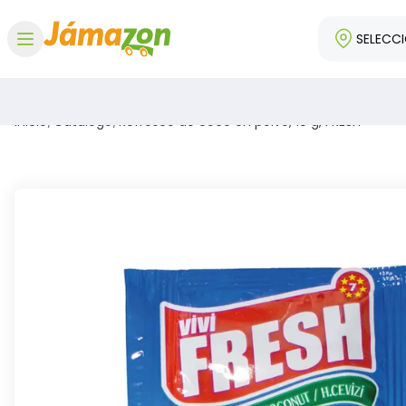
SELECC
Abrir menú
Inicio
/
Catálogo
/
Refresco de coco en polvo, 10 g, FRESH