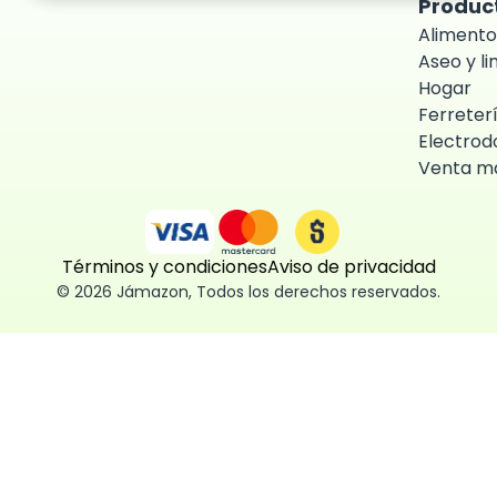
Produc
Alimento
Aseo y l
Hogar
Ferreter
Electrod
Venta ma
Términos y condiciones
Aviso de privacidad
©
2026
Jámazon
,
Todos los derechos reservados.
ón como
 fácil, segura
ísticas,
des aceptar,
 consentimiento