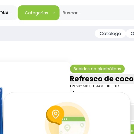
IONA TU REGIÓN
Categorías
Catálogo
O
Bebidas no alcohólicas
Refresco de coco 
-
FRESH
SKU:
B-JAM-001-817
$
0
11
Especificaciones
-
+
Añadi