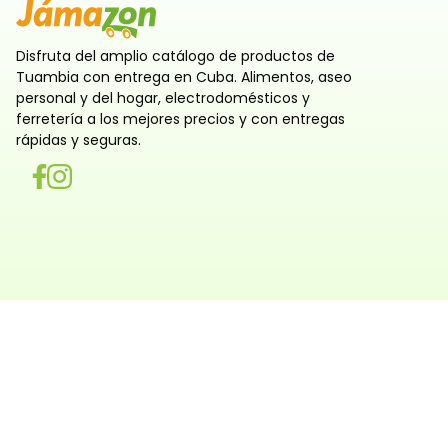
Disfruta del amplio catálogo de productos de
Tuambia con entrega en Cuba. Alimentos, aseo
personal y del hogar, electrodomésticos y
ferretería a los mejores precios y con entregas
rápidas y seguras.
Utilizamos cookies
Utilizamos cookies propias y de terceros, tanto de sesi
persistentes, para que la navegación por nuestra web sea
y personalizada. También las usamos para obtener estad
analizar el uso del sitio y adaptar su contenido a ti. Pue
rechazar o configurar las cookies ahora, y modificar tu