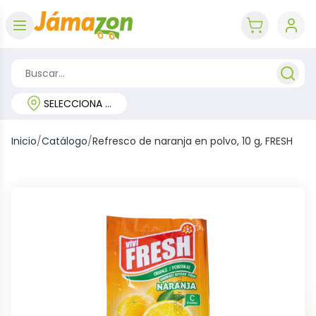
Abrir menú
key 'cart (e
SELECCIONA TU REGIÓN
Inicio
/
Catálogo
/
Refresco de naranja en polvo, 10 g, FRESH