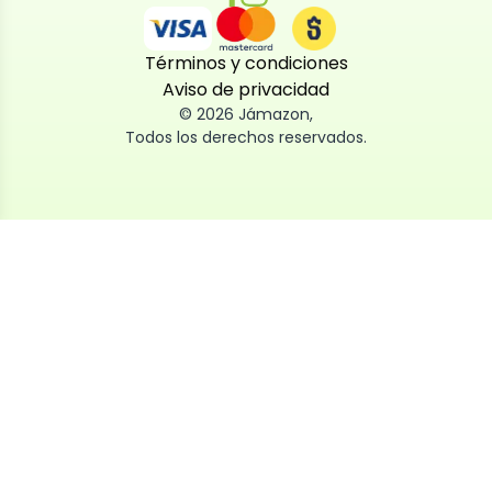
Términos y condiciones
Aviso de privacidad
©
2026
Jámazon
,
Todos los derechos reservados.
Utilizamos cookies
Utilizamos cookies propias y de terceros, tanto de
sesión como persistentes, para que la navegación
por nuestra web sea fácil, segura y personalizada.
También las usamos para obtener estadísticas,
analizar el uso del sitio y adaptar su contenido a ti.
Puedes aceptar, rechazar o configurar las cookies
ahora, y modificar tu consentimiento en cualquier
momento
Al dar click en
Aceptar
, aceptas nuestro uso de cookies.