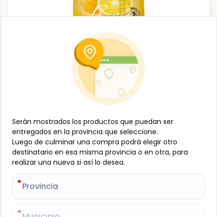
Bebidas no alcohólicas
Refresco de naranja en polvo, 10 g,
FRESH
-
FRESH
SKU:
B-JAM-001-820
$
0
11
Serán mostrados los productos que puedan ser
Serán mostrados los productos que puedan ser
entregados en la provincia que seleccione.
entregados en la provincia que seleccione.
Luego de culminar una compra podrá elegir otro
Luego de culminar una compra podrá elegir otro
Especificaciones
destinatario en esa misma provincia o en otra, para
destinatario en esa misma provincia o en otra, para
realizar una nueva si así lo desea.
realizar una nueva si así lo desea.
-
+
Provincia
Provincia
Añadir al carrito
Municipio
Municipio