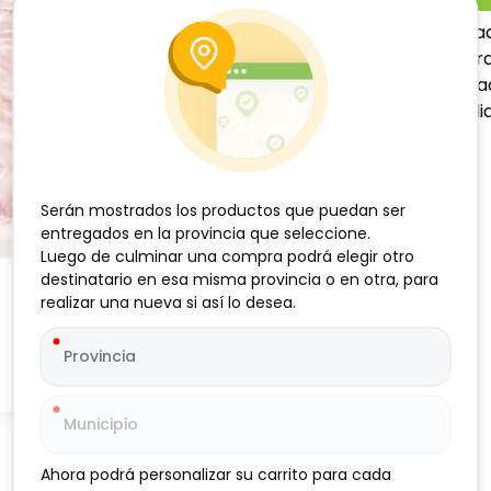
Filete de Pargo, 1 kg, pesc
suave y delicado. Ideal par
su textura y frescura en c
especiales, aportando cali
Serán mostrados los productos que puedan ser
Serán mostrados los productos que puedan ser
entregados en la provincia que seleccione.
entregados en la provincia que seleccione.
Luego de culminar una compra podrá elegir otro
Luego de culminar una compra podrá elegir otro
destinatario en esa misma provincia o en otra, para
destinatario en esa misma provincia o en otra, para
realizar una nueva si así lo desea.
realizar una nueva si así lo desea.
Ahora podrá personalizar su carrito para cada
Ahora podrá personalizar su carrito para cada