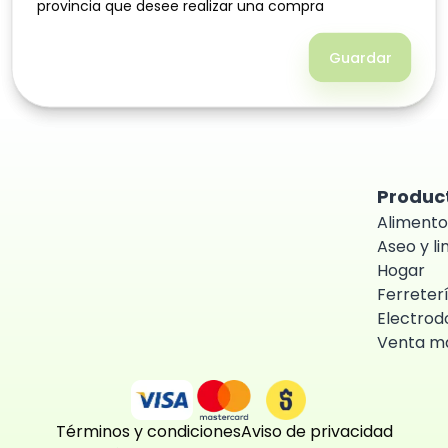
provincia que desee realizar una compra
provincia que desee realizar una compra
Guardar
Guardar
Produc
Alimento
Aseo y l
Hogar
Ferreter
Electrod
Venta ma
Términos y condiciones
Aviso de privacidad