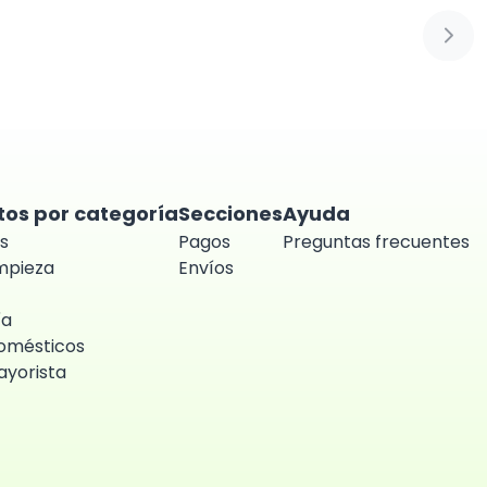
Sigui
tos por categoría
Secciones
Ayuda
s
Pagos
Preguntas frecuentes
impieza
Envíos
ía
omésticos
yorista