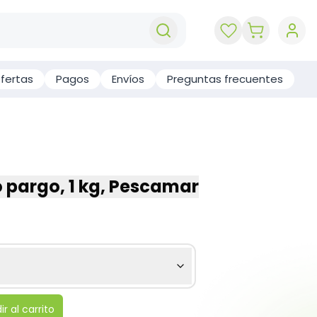
key 'cart (e
fertas
Pagos
Envíos
Preguntas frecuentes
o pargo, 1 kg, Pescamar
r al carrito