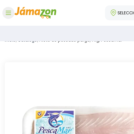
SELECC
Abrir menú
Inicio
/
Catálogo
/
Filete de pescado pargo, 1 kg, Pescamar