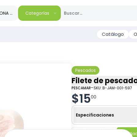
IONA TU REGIÓN
Categorías
Catálogo
O
Pescados
Filete de pescad
-
PESCAMAR
SKU:
B-JAM-001-597
$
15
00
Especificaciones
-
+
Añadi