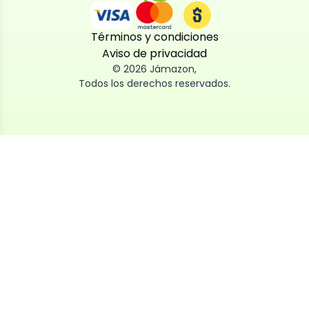
Términos y condiciones
Aviso de privacidad
©
2026
Jámazon
,
Todos los derechos reservados.
Utilizamos cookies
Utilizamos cookies propias y de terceros, tanto de
sesión como persistentes, para que la navegación
por nuestra web sea fácil, segura y personalizada.
También las usamos para obtener estadísticas,
analizar el uso del sitio y adaptar su contenido a ti.
Puedes aceptar, rechazar o configurar las cookies
ahora, y modificar tu consentimiento en cualquier
momento
Al dar click en
Aceptar
, aceptas nuestro uso de cookies.