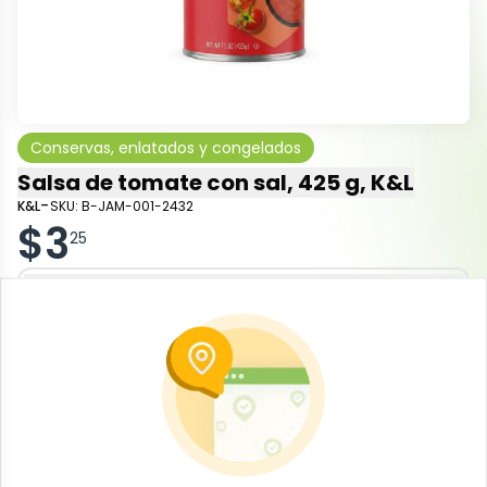
Conservas, enlatados y congelados
Salsa de tomate con sal, 425 g, K&L
-
K&L
SKU:
B-JAM-001-2432
$
3
25
Especificaciones
-
+
Añadir al carrito
Salsa de tomate con sal, 425 g, K&L. Esta salsa de
tomate es un producto básico en la cocina cubana,