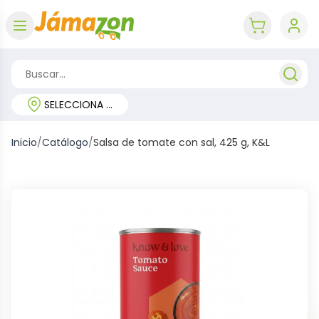
Abrir menú
key 'cart (e
SELECCIONA TU REGIÓN
Inicio
/
Catálogo
/
Salsa de tomate con sal, 425 g, K&L