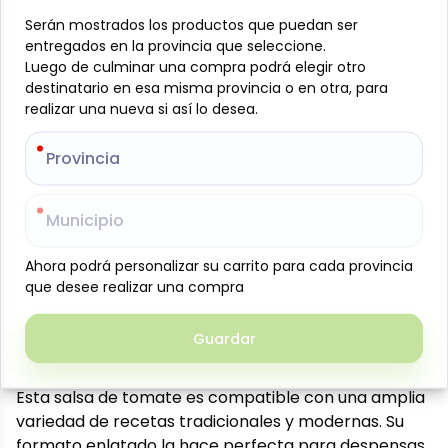
ideal para realzar el sabor de tus platos. Elaborada
Serán mostrados los productos que puedan ser
Serán mostrados los productos que puedan ser
con tomates seleccionados y un toque justo de sal,
entregados en la provincia que seleccione.
entregados en la provincia que seleccione.
ofrece una textura suave y un sabor auténtico.
Luego de culminar una compra podrá elegir otro
Luego de culminar una compra podrá elegir otro
Perfecta para pastas, pizzas, guisos y como base
destinatario en esa misma provincia o en otra, para
destinatario en esa misma provincia o en otra, para
para sopas y salsas.
realizar una nueva si así lo desea.
realizar una nueva si así lo desea.
Presentación: Lata de 425 g
Provincia
Provincia
Marca: K&L
Categoría: Conservas, enlatados y congelados
Beneficios: Práctica, económica, larga vida útil
Municipio
Municipio
Usos: Ideal para pastas, pizzas, guisos, sopas y
salsas
Ahora podrá personalizar su carrito para cada provincia
Ahora podrá personalizar su carrito para cada provincia
que desee realizar una compra
que desee realizar una compra
Almacenamiento: Fácil, no requiere
refrigeración hasta abrir
Envíos a Cuba: Producto disponible para envíos
Guardar
Guardar
rápidos y seguros
Esta salsa de tomate es compatible con una amplia
variedad de recetas tradicionales y modernas. Su
formato enlatado la hace perfecta para despensas,