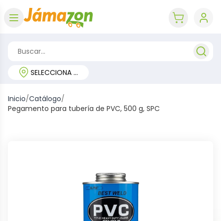
Abrir menú
key 'cart (e
SELECCIONA TU REGIÓN
Inicio
/
Catálogo
/
Pegamento para tubería de PVC, 500 g, SPC