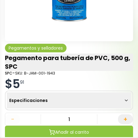
Pegamentos y selladores
Pegamento para tubería de PVC, 500 g,
SPC
-
SPC
SKU:
B-JAM-001-1943
$
5
91
Especificaciones
-
+
Añadir al carrito