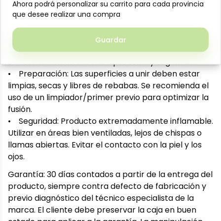
de agua potable como para instalaciones de
Ahora podrá personalizar su carrito para cada provincia
Ahora podrá personalizar su carrito para cada provincia
drenaje, ventilación y alcantarillado.
que desee realizar una compra
que desee realizar una compra
• Secado eficiente: Proporciona un tiempo de
fraguado óptimo que permite un ajuste preciso
Guardar
Guardar
antes de la fusión química de las piezas.
3. Recomendaciones de aplicación y seguridad.
• Preparación: Las superficies a unir deben estar
limpias, secas y libres de rebabas. Se recomienda el
uso de un limpiador/primer previo para optimizar la
fusión.
• Seguridad: Producto extremadamente inflamable.
Utilizar en áreas bien ventiladas, lejos de chispas o
llamas abiertas. Evitar el contacto con la piel y los
ojos.
Garantía: 30 días contados a partir de la entrega del
producto, siempre contra defecto de fabricación y
previo diagnóstico del técnico especialista de la
marca. El cliente debe preservar la caja en buen