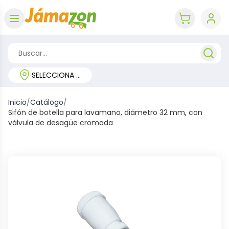
Abrir menú
key 'cart (e
SELECCIONA TU REGIÓN
Inicio
/
Catálogo
/
Sifón de botella para lavamano, diámetro 32 mm, con
válvula de desagüe cromada