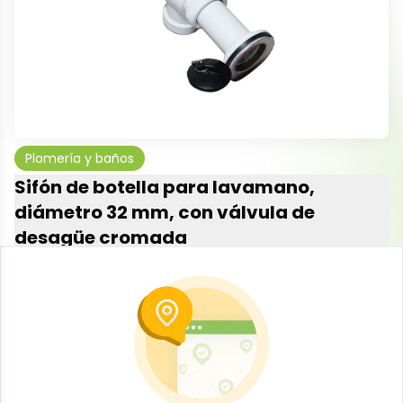
Plomería y baños
Sifón de botella para lavamano,
diámetro 32 mm, con válvula de
desagüe cromada
-
ADEQUA
SKU:
B-JAM-001-2337
$
3
36
Especificaciones
-
+