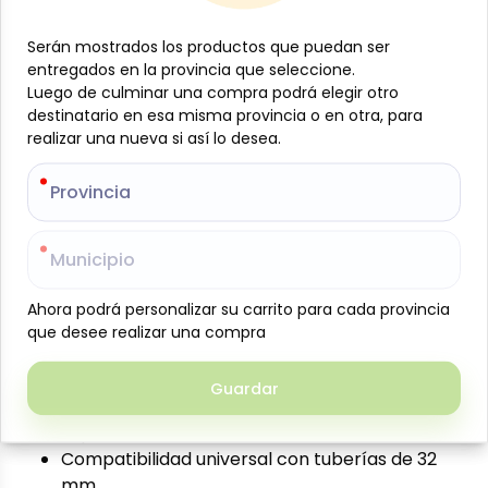
Añadir al carrito
Serán mostrados los productos que puedan ser
Serán mostrados los productos que puedan ser
Sifón de botella para lavamano, diámetro 32 mm,
entregados en la provincia que seleccione.
entregados en la provincia que seleccione.
con válvula de desagüe cromada. Este accesorio de
Luego de culminar una compra podrá elegir otro
Luego de culminar una compra podrá elegir otro
destinatario en esa misma provincia o en otra, para
destinatario en esa misma provincia o en otra, para
fontanería está diseñado para lavamanos
realizar una nueva si así lo desea.
realizar una nueva si así lo desea.
pequeños, ideal para baños o espacios reducidos.
Características técnicas:
Provincia
Provincia
Diámetro: 32 mm
Tipo: Sifón de botella
Municipio
Municipio
Incluye válvula de desagüe cromada
Material: Resistente a la corrosión
Ahora podrá personalizar su carrito para cada provincia
Ahora podrá personalizar su carrito para cada provincia
Acabado: Cromado brillante
que desee realizar una compra
que desee realizar una compra
Ventajas:
Guardar
Guardar
Fácil instalación, no requiere herramientas
especiales
Compatibilidad universal con tuberías de 32
mm