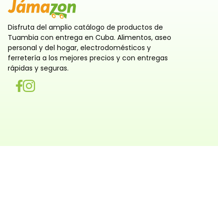
Disfruta del amplio catálogo de productos de
Tuambia con entrega en Cuba. Alimentos, aseo
personal y del hogar, electrodomésticos y
ferretería a los mejores precios y con entregas
rápidas y seguras.
Utilizamos cookies
Utilizamos cookies propias y de terceros, tanto de sesi
persistentes, para que la navegación por nuestra web sea
y personalizada. También las usamos para obtener estad
analizar el uso del sitio y adaptar su contenido a ti. Pue
rechazar o configurar las cookies ahora, y modificar tu