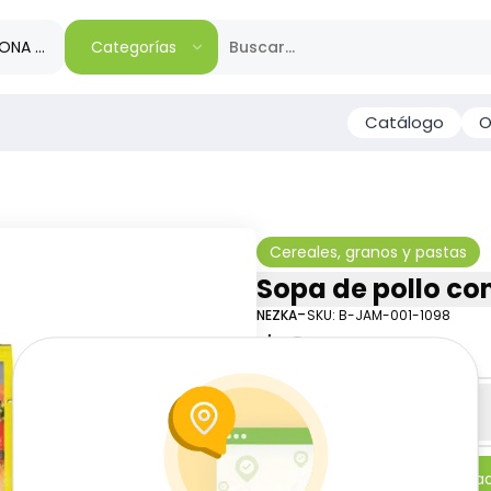
IONA TU REGIÓN
Categorías
Catálogo
O
Cereales, granos y pastas
Sopa de pollo con
-
NEZKA
SKU:
B-JAM-001-1098
$
0
81
Especificaciones
-
+
Añadi