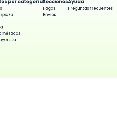
tos por categoría
Secciones
Ayuda
s
Pagos
Preguntas frecuentes
impieza
Envíos
ía
omésticos
yorista