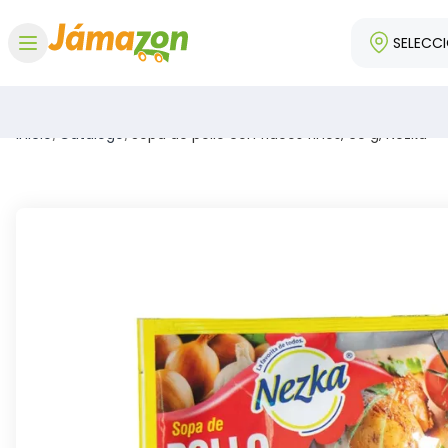
SELECC
Abrir menú
Inicio
/
Catálogo
/
Sopa de pollo con fideos finos, 60 g, Nezka