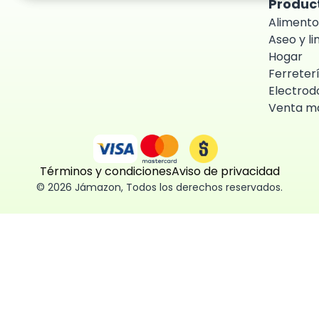
Produc
Alimento
Aseo y l
Hogar
Ferreter
Electrod
Venta ma
Términos y condiciones
Aviso de privacidad
©
2026
Jámazon
,
Todos los derechos reservados.
ón como
 fácil, segura
ísticas,
des aceptar,
 consentimiento