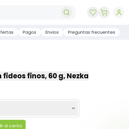
key 'cart (e
fertas
Pagos
Envíos
Preguntas frecuentes
 fideos finos, 60 g, Nezka
r al carrito