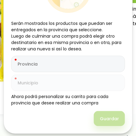
Sopa de pollo con fideos fi
ofreciendo un caldo aromát
económica y reconfortante
Serán mostrados los productos que puedan ser
Serán mostrados los productos que puedan ser
entregados en la provincia que seleccione.
entregados en la provincia que seleccione.
Luego de culminar una compra podrá elegir otro
Luego de culminar una compra podrá elegir otro
destinatario en esa misma provincia o en otra, para
destinatario en esa misma provincia o en otra, para
realizar una nueva si así lo desea.
realizar una nueva si así lo desea.
Ahora podrá personalizar su carrito para cada
Ahora podrá personalizar su carrito para cada
provincia que desee realizar una compra
provincia que desee realizar una compra
Guardar
Guardar