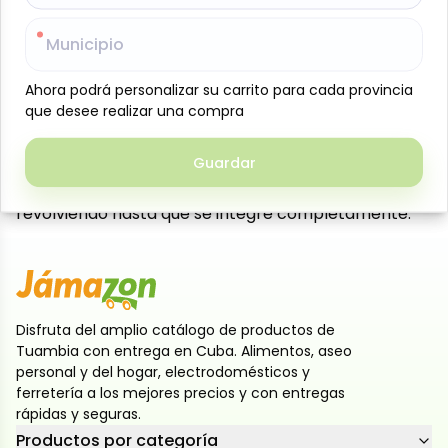
ligera, perfecta para quienes buscan practicidad sin
Municipio
Municipio
sacrificar sabor. Presentación de 70g, lista para
disfrutar en pocos minutos.
Ahora podrá personalizar su carrito para cada provincia
Ahora podrá personalizar su carrito para cada provincia
Modo de empleo:
que desee realizar una compra
que desee realizar una compra
Vertir 2 vasos de agua (400 ml) en un recipiente y
poner a hervir a fuego lento. Agregar el contenido
Guardar
Guardar
del paquete y cocinar por 3 minutos. Apagar el
fuego y añadir el condimento o saborizante,
revolviendo hasta que se integre completamente.
Disfruta del amplio catálogo de productos de
Tuambia con entrega en Cuba. Alimentos, aseo
personal y del hogar, electrodomésticos y
ferretería a los mejores precios y con entregas
rápidas y seguras.
Productos por categoría