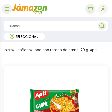
Abrir menú
key 'cart (e
SELECCIONA TU REGIÓN
Inicio
/
Catálogo
/
Sopa tipo ramen de carne, 70 g, Apti