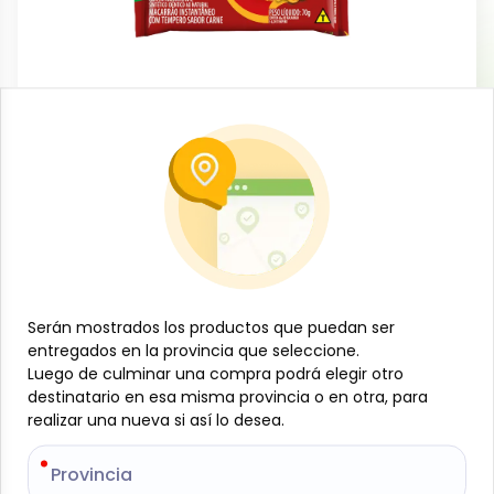
Cereales, granos y pastas
Sopa tipo ramen de carne, 70 g, Apti
-
APTI
SKU:
B-JAM-001-838
$
0
53
Especificaciones
Serán mostrados los productos que puedan ser
Serán mostrados los productos que puedan ser
entregados en la provincia que seleccione.
entregados en la provincia que seleccione.
-
+
Luego de culminar una compra podrá elegir otro
Luego de culminar una compra podrá elegir otro
destinatario en esa misma provincia o en otra, para
destinatario en esa misma provincia o en otra, para
realizar una nueva si así lo desea.
realizar una nueva si así lo desea.
Añadir al carrito
Deliciosa sopa instantánea con sabor a carne, fácil y
Provincia
Provincia
rápida de preparar. Ideal para un almuerzo o cena