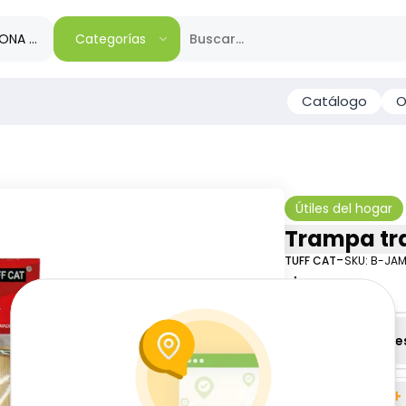
IONA TU REGIÓN
Categorías
Catálogo
O
Útiles del hogar
Trampa tr
-
TUFF CAT
SKU:
B-JAM
$
1
73
Especificacione
-
+