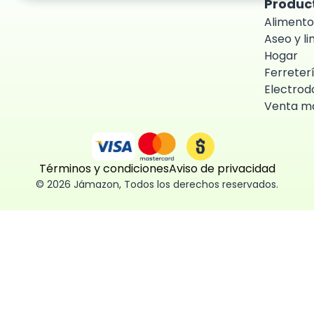
Produc
Alimento
Aseo y l
Hogar
Ferreter
Electrod
Venta ma
Términos y condiciones
Aviso de privacidad
©
2026
Jámazon
,
Todos los derechos reservados.
ón como
 fácil, segura
ísticas,
des aceptar,
 consentimiento