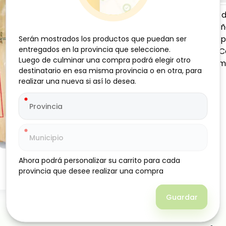
Elimina ratones 
madera. Su diseñ
confiable. Ideal
Serán mostrados los productos que puedan ser
Serán mostrados los productos que puedan ser
entregados en la provincia que seleccione.
entregados en la provincia que seleccione.
recomendado: Co
Luego de culminar una compra podrá elegir otro
Luego de culminar una compra podrá elegir otro
roedores para ma
destinatario en esa misma provincia o en otra, para
destinatario en esa misma provincia o en otra, para
realizar una nueva si así lo desea.
realizar una nueva si así lo desea.
Ahora podrá personalizar su carrito para cada
Ahora podrá personalizar su carrito para cada
provincia que desee realizar una compra
provincia que desee realizar una compra
Guardar
Guardar