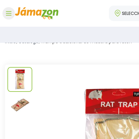
SELECC
Abrir menú
Inicio
/
Catálogo
/
Trampa tradicional de madera para ratón