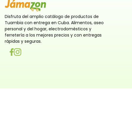
Disfruta del amplio catálogo de productos de
Tuambia con entrega en Cuba. Alimentos, aseo
personal y del hogar, electrodomésticos y
ferretería a los mejores precios y con entregas
rápidas y seguras.
Utilizamos cookies
Utilizamos cookies propias y de terceros, tanto de sesi
persistentes, para que la navegación por nuestra web sea
y personalizada. También las usamos para obtener estad
analizar el uso del sitio y adaptar su contenido a ti. Pue
rechazar o configurar las cookies ahora, y modificar tu