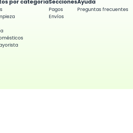
tos por categoría
Secciones
Ayuda
s
Pagos
Preguntas frecuentes
impieza
Envíos
ía
omésticos
yorista