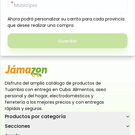
agradable, con un color rojo intenso y perfil
Municipio
Municipio
elegante. Destaca por su sabor suave y bien
estructurado, ideal para quienes disfrutan de vinos
Ahora podrá personalizar su carrito para cada provincia
Ahora podrá personalizar su carrito para cada provincia
que desee realizar una compra
que desee realizar una compra
accesibles y de calidad constante. Una excelente
opción para acompañar momentos especiales o
para el consumo cotidiano, respaldado por el estilo y
Guardar
Guardar
tradición de la marca Acantus
Disfruta del amplio catálogo de productos de
Tuambia con entrega en Cuba. Alimentos, aseo
personal y del hogar, electrodomésticos y
ferretería a los mejores precios y con entregas
rápidas y seguras.
Productos por categoría
Secciones