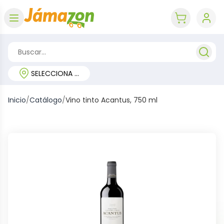
Abrir menú
key 'cart (e
SELECCIONA TU REGIÓN
Inicio
/
Catálogo
/
Vino tinto Acantus, 750 ml