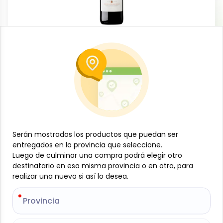
Licorería
Vino tinto Acantus, 750 ml
-
ACANTUS
SKU:
B- JAM-001-1187
$
4
56
Serán mostrados los productos que puedan ser
Serán mostrados los productos que puedan ser
Especificaciones
entregados en la provincia que seleccione.
entregados en la provincia que seleccione.
Luego de culminar una compra podrá elegir otro
Luego de culminar una compra podrá elegir otro
Este producto está limitado a los usuarios mayores de 21 años
destinatario en esa misma provincia o en otra, para
destinatario en esa misma provincia o en otra, para
-
+
realizar una nueva si así lo desea.
realizar una nueva si así lo desea.
Añadir al carrito
Provincia
Provincia
Vino de carácter equilibrado y expresión aromática