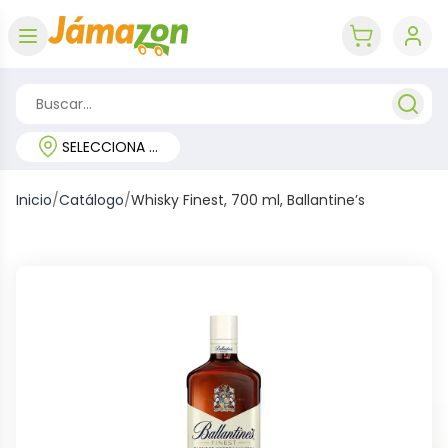
Abrir menú
key 'cart (e
SELECCIONA TU REGIÓN
Inicio
/
Catálogo
/
Whisky Finest, 700 ml, Ballantine’s