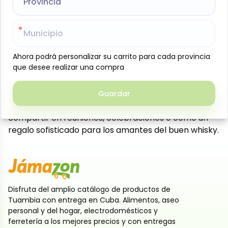
Provincia
Provincia
calidad, elaborado a partir de una cuidada mezcla
de más de 40 maltas y granos seleccionados.
Destaca por su sabor suave y equilibrado, con notas
Municipio
Municipio
dulces de miel, vainilla y manzana roja,
acompañadas de un ligero toque ahumado. Su
Ahora podrá personalizar su carrito para cada provincia
Ahora podrá personalizar su carrito para cada provincia
que desee realizar una compra
que desee realizar una compra
aroma es elegante y delicado, con matices florales y
un fondo de roble. En boca resulta redondo y
agradable, ideal para disfrutar solo, con hielo o
Guardar
Guardar
como base para cócteles clásicos. Perfecto para
compartir en reuniones, celebraciones o como un
regalo sofisticado para los amantes del buen whisky.
Disfruta del amplio catálogo de productos de
Tuambia con entrega en Cuba. Alimentos, aseo
personal y del hogar, electrodomésticos y
ferretería a los mejores precios y con entregas