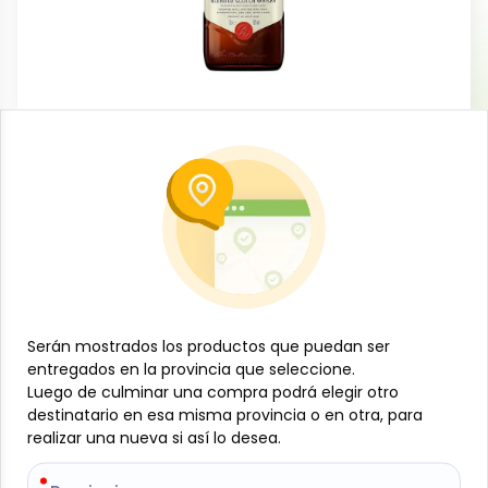
Licorería
Whisky Finest, 700 ml, Ballantine’s
-
BALLANTINES
SKU:
B- JAM-001-1196
$
15
53
Especificaciones
Serán mostrados los productos que puedan ser
Serán mostrados los productos que puedan ser
Este producto está limitado a los usuarios mayores de 21 años
entregados en la provincia que seleccione.
entregados en la provincia que seleccione.
-
+
Luego de culminar una compra podrá elegir otro
Luego de culminar una compra podrá elegir otro
destinatario en esa misma provincia o en otra, para
destinatario en esa misma provincia o en otra, para
Añadir al carrito
realizar una nueva si así lo desea.
realizar una nueva si así lo desea.
Es un whisky escocés blended de reconocida