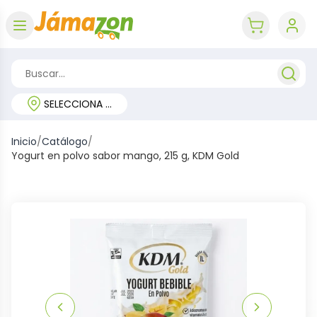
Abrir menú
key 'cart (e
SELECCIONA TU REGIÓN
Inicio
/
Catálogo
/
Yogurt en polvo sabor mango, 215 g, KDM Gold