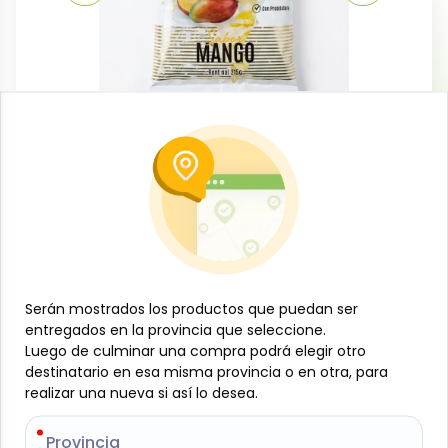
Lácteos y huevos
Yogurt en polvo sabor mango, 215 g,
KDM Gold
-
KDM GOLD
SKU:
B-JAM-001-1863
$
2
44
Serán mostrados los productos que puedan ser
Serán mostrados los productos que puedan ser
Especificaciones
entregados en la provincia que seleccione.
entregados en la provincia que seleccione.
Luego de culminar una compra podrá elegir otro
Luego de culminar una compra podrá elegir otro
destinatario en esa misma provincia o en otra, para
destinatario en esa misma provincia o en otra, para
-
+
realizar una nueva si así lo desea.
realizar una nueva si así lo desea.
Añadir al carrito
Provincia
Provincia