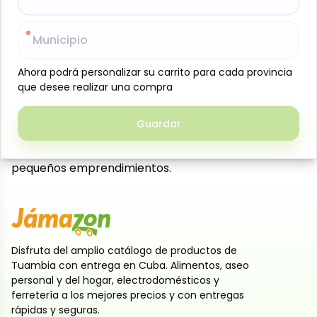
El yogurt en polvo sabor mango KDM Gold en
presentación de 215 g es una opción práctica y
Municipio
Municipio
deliciosa para preparar bebidas y postres en casa.
Su agradable sabor tropical combina la cremosidad
Ahora podrá personalizar su carrito para cada provincia
Ahora podrá personalizar su carrito para cada provincia
del yogurt con el toque refrescante de la piña, ideal
que desee realizar una compra
que desee realizar una compra
para batidos, meriendas o como base para recetas
dulces. Fácil de disolver y de preparar, permite
Guardar
Guardar
obtener varias porciones de forma rápida, siendo
perfecto tanto para el consumo familiar como para
pequeños emprendimientos.
Disfruta del amplio catálogo de productos de
Tuambia con entrega en Cuba. Alimentos, aseo
personal y del hogar, electrodomésticos y
ferretería a los mejores precios y con entregas
rápidas y seguras.