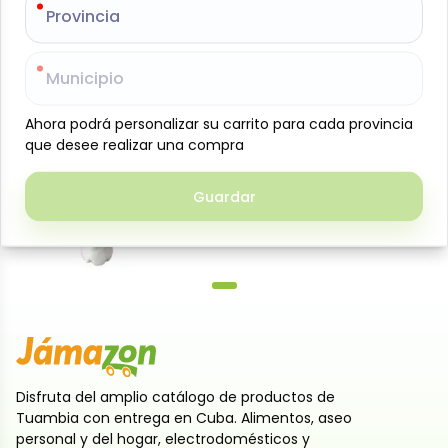
Provincia
Provincia
Yogurt probiótico marca Santa Ana sabor mango.
Contiene leche desnatada, fermentos lácteos y
pulpa de mango, 100% artesanal. Agitar antes de
Municipio
Municipio
usar. 500 ml.
Ahora podrá personalizar su carrito para cada provincia
Ahora podrá personalizar su carrito para cada provincia
Productos relacionados
que desee realizar una compra
que desee realizar una compra
Guardar
Guardar
Diapositiva anterior
Siguien
Disfruta del amplio catálogo de productos de
Tuambia con entrega en Cuba. Alimentos, aseo
personal y del hogar, electrodomésticos y