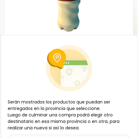
Lácteos y huevos
Yogurt probiótico sabor a mango,
Santa Ana, 500 ml
-
SANTA ANA
SKU:
B-JAM-001-518
$
2
74
Especificaciones
Serán mostrados los productos que puedan ser
Serán mostrados los productos que puedan ser
entregados en la provincia que seleccione.
entregados en la provincia que seleccione.
Luego de culminar una compra podrá elegir otro
Luego de culminar una compra podrá elegir otro
-
+
destinatario en esa misma provincia o en otra, para
destinatario en esa misma provincia o en otra, para
realizar una nueva si así lo desea.
realizar una nueva si así lo desea.
Añadir al carrito