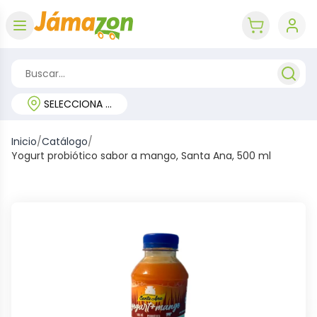
Abrir menú
key 'cart (e
SELECCIONA TU REGIÓN
Inicio
/
Catálogo
/
Yogurt probiótico sabor a mango, Santa Ana, 500 ml