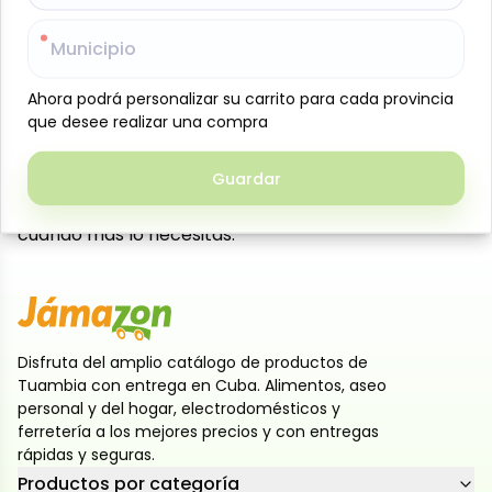
concentración, combinando estimulantes como
Municipio
Municipio
cafeína y vitaminas del grupo B. Su presentación de
25 cl es práctica para llevar a cualquier lugar y
Ahora podrá personalizar su carrito para cada provincia
Ahora podrá personalizar su carrito para cada provincia
disfrutar en momentos que requieren un impulso
que desee realizar una compra
que desee realizar una compra
extra, ya sea para estudiar, trabajar, entrenar o
actividades que demanden alerta y resistencia.
Guardar
Guardar
Cada lata proporciona un sabor refrescante y
estimulante, manteniendo la energía y el enfoque
cuando más lo necesitas.
Disfruta del amplio catálogo de productos de
Tuambia con entrega en Cuba. Alimentos, aseo
personal y del hogar, electrodomésticos y
ferretería a los mejores precios y con entregas
rápidas y seguras.
Productos por categoría