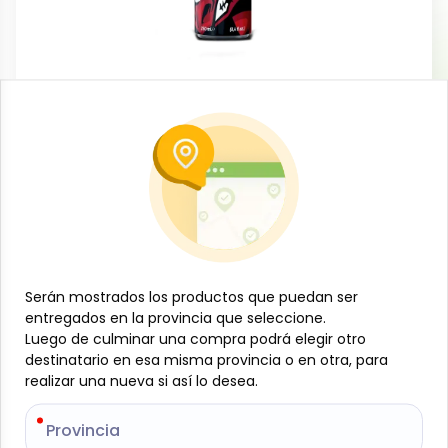
Licorería
Bebida energética (24 u x 25 cl) 5 shot
-
5 SHOT
SKU:
B-JAM-001-1742
$
12
08
Especificaciones
Serán mostrados los productos que puedan ser
Serán mostrados los productos que puedan ser
entregados en la provincia que seleccione.
entregados en la provincia que seleccione.
-
+
Luego de culminar una compra podrá elegir otro
Luego de culminar una compra podrá elegir otro
destinatario en esa misma provincia o en otra, para
destinatario en esa misma provincia o en otra, para
realizar una nueva si así lo desea.
realizar una nueva si así lo desea.
Añadir al carrito
Bebida energética, 25 cl, 5 Shot. Esta bebida está
Provincia
Provincia
diseñada para brindar energía rápida y