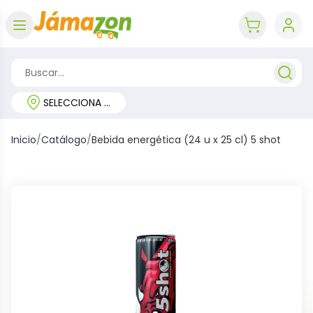
Abrir menú
key 'cart (e
SELECCIONA TU REGIÓN
Inicio
/
Catálogo
/
Bebida energética (24 u x 25 cl) 5 shot