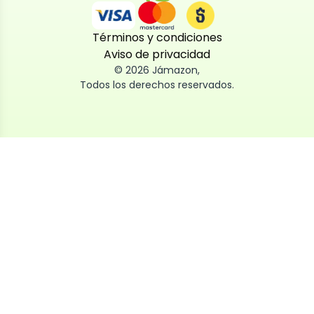
Términos y condiciones
Aviso de privacidad
©
2026
Jámazon
,
Todos los derechos reservados.
Utilizamos cookies
Utilizamos cookies propias y de terceros, tanto de
sesión como persistentes, para que la navegación
por nuestra web sea fácil, segura y personalizada.
También las usamos para obtener estadísticas,
analizar el uso del sitio y adaptar su contenido a ti.
Puedes aceptar, rechazar o configurar las cookies
ahora, y modificar tu consentimiento en cualquier
momento
Al dar click en
Aceptar
, aceptas nuestro uso de cookies.