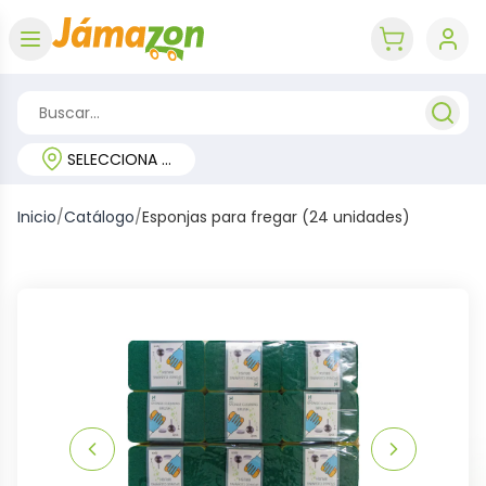
Abrir menú
key 'cart (e
SELECCIONA TU REGIÓN
Inicio
/
Catálogo
/
Esponjas para fregar (24 unidades)