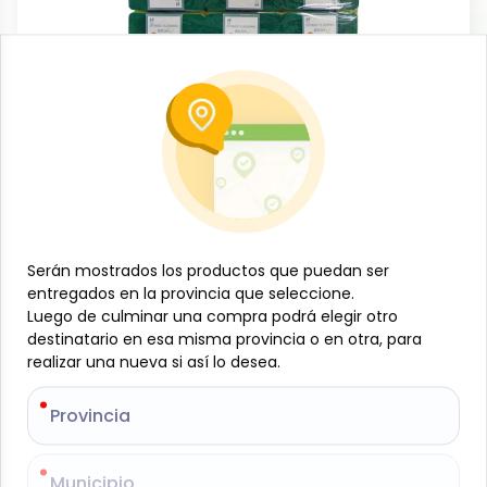
Limpieza del hogar
Esponjas para fregar (24 unidades)
-
HAOXIN
SKU:
B-JAM-001-912
$
7
76
Serán mostrados los productos que puedan ser
Serán mostrados los productos que puedan ser
entregados en la provincia que seleccione.
entregados en la provincia que seleccione.
Especificaciones
Luego de culminar una compra podrá elegir otro
Luego de culminar una compra podrá elegir otro
destinatario en esa misma provincia o en otra, para
destinatario en esa misma provincia o en otra, para
realizar una nueva si así lo desea.
realizar una nueva si así lo desea.
-
+
Provincia
Provincia
Añadir al carrito
Mantén tus superficies limpias con estas esponjas
Municipio
Municipio
para fregar resistentes y duraderas. Ideales para