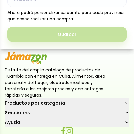
platos, ollas, sartenes y otras superficies del hogar,
Ahora podrá personalizar su carrito para cada provincia
Ahora podrá personalizar su carrito para cada provincia
facilitan la eliminación de grasa y suciedad sin
que desee realizar una compra
que desee realizar una compra
esfuerzo.Uso recomendado: Perfectas para la
limpieza diaria de cocina y otras superficies del
Guardar
Guardar
hogar.
Disfruta del amplio catálogo de productos de
Tuambia con entrega en Cuba. Alimentos, aseo
personal y del hogar, electrodomésticos y
ferretería a los mejores precios y con entregas
rápidas y seguras.
Productos por categoría
Secciones
Ayuda