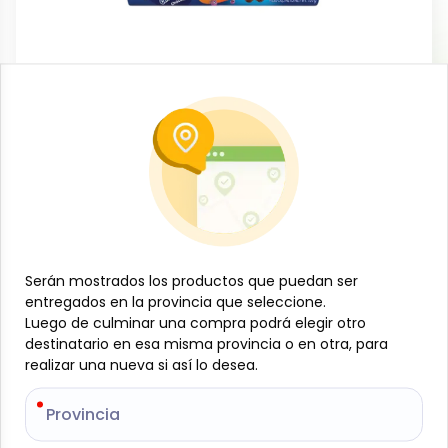
Dulces y confituras
Galleta Chocoresco, chocolate-
chocolate, 120 g, Vitarella
-
VITARELLA
SKU:
B-JAM-001-1394
$
0
81
Serán mostrados los productos que puedan ser
Serán mostrados los productos que puedan ser
entregados en la provincia que seleccione.
entregados en la provincia que seleccione.
Luego de culminar una compra podrá elegir otro
Luego de culminar una compra podrá elegir otro
Especificaciones
destinatario en esa misma provincia o en otra, para
destinatario en esa misma provincia o en otra, para
realizar una nueva si así lo desea.
realizar una nueva si así lo desea.
-
+
Provincia
Provincia
Añadir al carrito