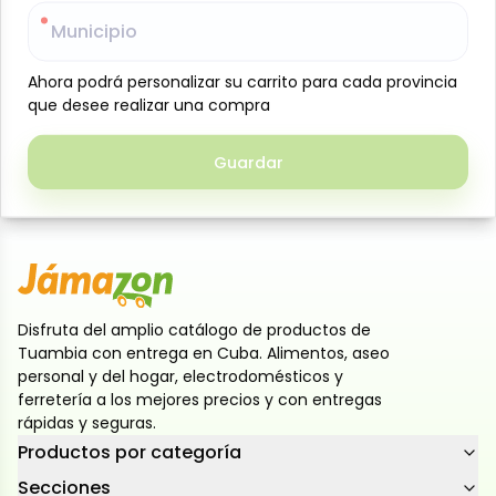
Galletas dulces de chocolate rellenas con suave
Municipio
Municipio
crema de chocolate, una combinación irresistible
que encanta a los pequeños del hogar. Crujientes
Ahora podrá personalizar su carrito para cada provincia
Ahora podrá personalizar su carrito para cada provincia
por fuera y cremosas por dentro, son el postre
que desee realizar una compra
que desee realizar una compra
perfecto para consentirlos en la merienda o
después de las comidas. Ideales para compartir en
Guardar
Guardar
familia y disfrutar de un momento dulce lleno de
sabor
Disfruta del amplio catálogo de productos de
Tuambia con entrega en Cuba. Alimentos, aseo
personal y del hogar, electrodomésticos y
ferretería a los mejores precios y con entregas
rápidas y seguras.
Productos por categoría
Secciones