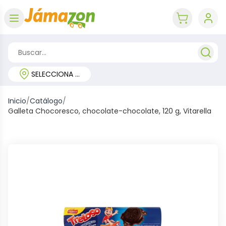
Abrir menú
key 'cart (e
SELECCIONA TU REGIÓN
Inicio
/
Catálogo
/
Galleta Chocoresco, chocolate-chocolate, 120 g, Vitarella