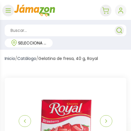
Abrir menú
key 'cart (e
SELECCIONA TU REGIÓN
Inicio
/
Catálogo
/
Gelatina de fresa, 40 g, Royal