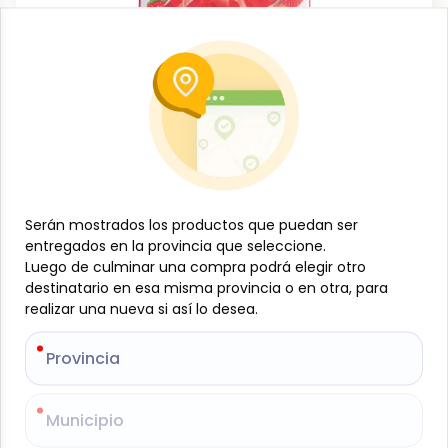
Dulces y confituras
Gelatina de fresa, 40 g, Royal
-
ROYAL
SKU:
B-JAM-001-728
$
1
23
Serán mostrados los productos que puedan ser
Serán mostrados los productos que puedan ser
entregados en la provincia que seleccione.
entregados en la provincia que seleccione.
Luego de culminar una compra podrá elegir otro
Luego de culminar una compra podrá elegir otro
Especificaciones
destinatario en esa misma provincia o en otra, para
destinatario en esa misma provincia o en otra, para
realizar una nueva si así lo desea.
realizar una nueva si así lo desea.
-
+
Provincia
Provincia
Añadir al carrito
Municipio
Municipio
Gelatina de fresa Royal, 40 g. Fácil y rápida de
preparar, con auténtico sabor a fresa. Ideal como