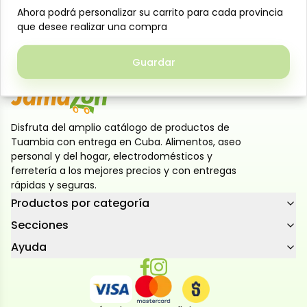
Ahora podrá personalizar su carrito para cada provincia
Ahora podrá personalizar su carrito para cada provincia
postre ligero y refrescante, perfecta para disfrutar
que desee realizar una compra
que desee realizar una compra
sola o acompañada de frutas, crema o yogur. Una
opción deliciosa para niños y adultos.
Guardar
Guardar
Disfruta del amplio catálogo de productos de
Tuambia con entrega en Cuba. Alimentos, aseo
personal y del hogar, electrodomésticos y
ferretería a los mejores precios y con entregas
rápidas y seguras.
Productos por categoría
Secciones
Ayuda