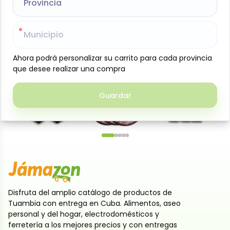
Provincia
Provincia
especiada y 100 gramos distribuidos entre aceituna
verde o negra, jamón y atun
Municipio
Municipio
10 cervezas (marca según disponibilidad)
Ahora podrá personalizar su carrito para cada provincia
Ahora podrá personalizar su carrito para cada provincia
Productos relacionados
que desee realizar una compra
que desee realizar una compra
Guardar
Guardar
Diapositiva anterior
Siguien
Disfruta del amplio catálogo de productos de
Tuambia con entrega en Cuba. Alimentos, aseo
personal y del hogar, electrodomésticos y
ferretería a los mejores precios y con entregas