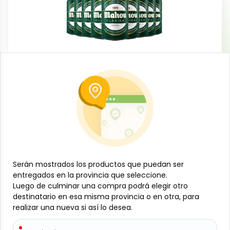
Día de los Padres
Combo de pizzas mixtas y cervezas
-
JÁMAZON
SKU:
JAM-001-111
$
37
50
Este producto está limitado a los usuarios mayores de 21 años
-
+
Serán mostrados los productos que puedan ser
Serán mostrados los productos que puedan ser
Añadir al carrito
entregados en la provincia que seleccione.
entregados en la provincia que seleccione.
Luego de culminar una compra podrá elegir otro
Luego de culminar una compra podrá elegir otro
Combo que incluye:
destinatario en esa misma provincia o en otra, para
destinatario en esa misma provincia o en otra, para
realizar una nueva si así lo desea.
realizar una nueva si así lo desea.
3 pizzas mixtas. Pizza de base fina de 30 cm de
diámetro con queso gouda y salsa de tomate