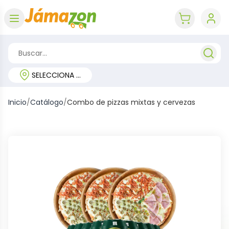
Abrir menú
key 'cart (e
SELECCIONA TU REGIÓN
Inicio
/
Catálogo
/
Combo de pizzas mixtas y cervezas