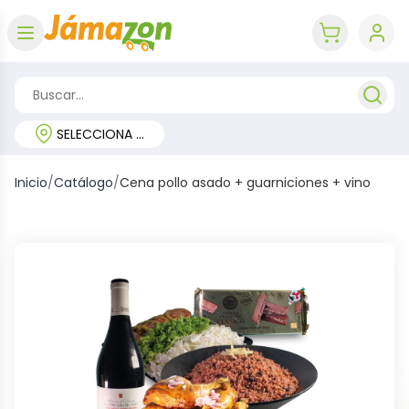
Abrir menú
key 'cart (e
SELECCIONA TU REGIÓN
Inicio
/
Catálogo
/
Cena pollo asado + guarniciones + vino