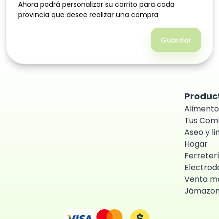
Ahora podrá personalizar su carrito para cada
Ahora podrá personalizar su carrito para cada
provincia que desee realizar una compra
provincia que desee realizar una compra
Guardar
Guardar
Produc
Alimento
Tus Com
Aseo y l
Hogar
Ferreter
Electrod
Venta ma
Jámazo