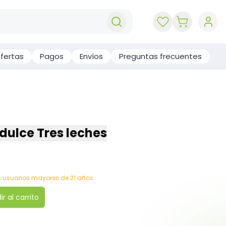
key 'cart (e
fertas
Pagos
Envíos
Preguntas frecuentes
 dulce Tres leches
os usuarios mayores de 21 años
r al carrito