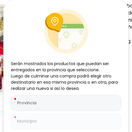
Bizcocho de vainilla 
evaporada y crema de
aromatizado con vaini
Botella de Vino españ
disponibilidad.
Dos turrones de 150 g
Serán mostrados los productos que puedan ser
Serán mostrados los productos que puedan ser
entregados en la provincia que seleccione.
entregados en la provincia que seleccione.
Luego de culminar una compra podrá elegir otro
Luego de culminar una compra podrá elegir otro
destinatario en esa misma provincia o en otra, para
destinatario en esa misma provincia o en otra, para
realizar una nueva si así lo desea.
realizar una nueva si así lo desea.