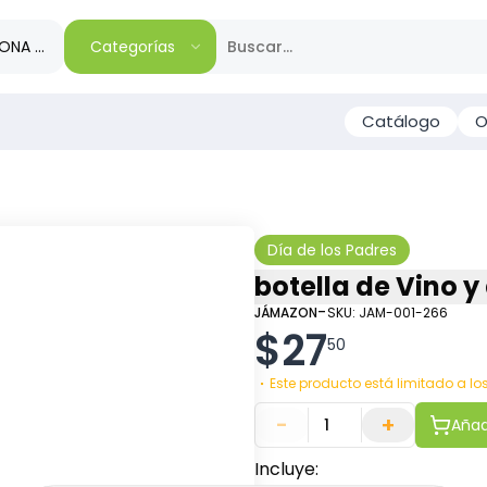
IONA TU REGIÓN
Categorías
Catálogo
O
Día de los Padres
botella de Vino y
-
JÁMAZON
SKU:
JAM-001-266
$
27
50
Este producto está limitado a l
-
+
Añadi
Incluye: