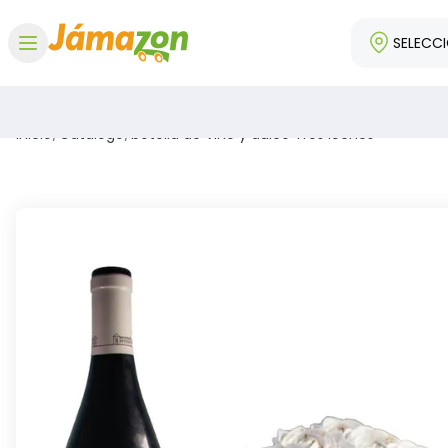
SELECC
Abrir menú
Inicio
/
Catálogo
/
botella de Vino y dulce Tres leches