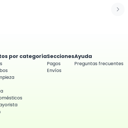
Sigui
tos por categoría
Secciones
Ayuda
s
Pagos
Preguntas frecuentes
bos
Envíos
impieza
ía
omésticos
yorista
n