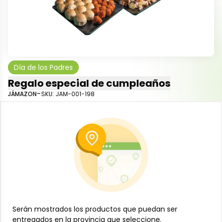
Día de los Padres
Regalo especial de cumpleaños
-
JÁMAZON
SKU:
JAM-001-198
$
62
50
Este producto está limitado a los usuarios mayores de 21 años
-
+
Añadir al carrito
Oferta especial para celebrar el cumpleaños de tus
seres queridos.
Serán mostrados los productos que puedan ser
Serán mostrados los productos que puedan ser
Incluye:
entregados en la provincia que seleccione.
entregados en la provincia que seleccione.