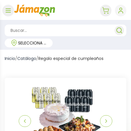
Abrir menú
key 'cart (e
SELECCIONA TU REGIÓN
Inicio
/
Catálogo
/
Regalo especial de cumpleaños