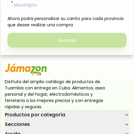
Municipio
Municipio
Productos relacionados
Ahora podrá personalizar su carrito para cada provincia
Ahora podrá personalizar su carrito para cada provincia
que desee realizar una compra
que desee realizar una compra
Diapositiva anterior
Siguien
Guardar
Guardar
Disfruta del amplio catálogo de productos de
Tuambia con entrega en Cuba. Alimentos, aseo
personal y del hogar, electrodomésticos y
ferretería a los mejores precios y con entregas
rápidas y seguras.
Productos por categoría
Secciones
Ayuda