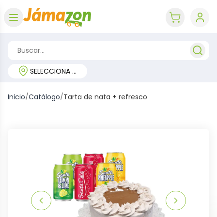
Abrir menú
key 'cart (e
SELECCIONA TU REGIÓN
Inicio
/
Catálogo
/
Tarta de nata + refresco