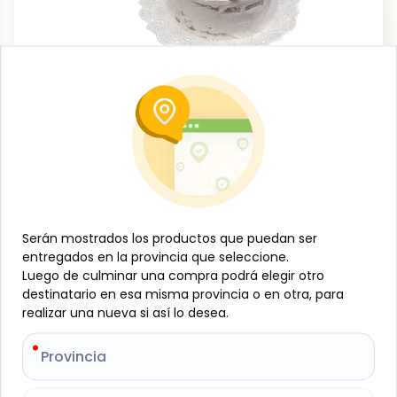
Día de los Padres
Tarta de nata + refresco
-
JÁMAZON
SKU:
JAM-001-183
$
37
50
Serán mostrados los productos que puedan ser
Serán mostrados los productos que puedan ser
-
+
entregados en la provincia que seleccione.
entregados en la provincia que seleccione.
Luego de culminar una compra podrá elegir otro
Luego de culminar una compra podrá elegir otro
Añadir al carrito
destinatario en esa misma provincia o en otra, para
destinatario en esa misma provincia o en otra, para
realizar una nueva si así lo desea.
realizar una nueva si así lo desea.
Tarta de nata (sabor según disponibilidad del día:
vainilla, fresa o chocolate)
Provincia
Provincia
6 refrescos (sabor según disponibilidad)