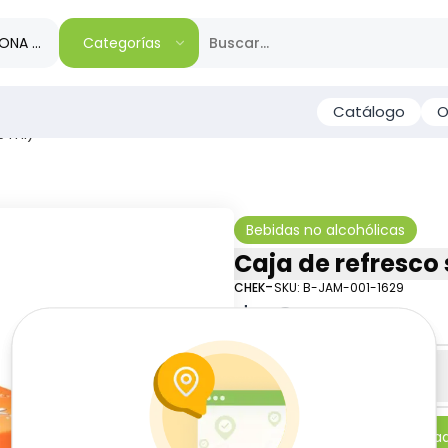
IONA TU REGIÓN
Categorías
Catálogo
O
5 ml)
Bebidas no alcohólicas
Caja de refresco 
-
CHEK
SKU:
B-JAM-001-1629
$
10
89
Especificaciones
-
+
Añadi