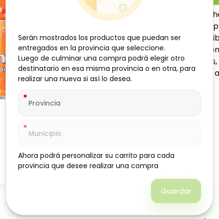
Refresco sabor naranja Che
perfecto para tener siempr
clásico a cola, con el equil
Serán mostrados los productos que puedan ser
Serán mostrados los productos que puedan ser
entregados en la provincia que seleccione.
entregados en la provincia que seleccione.
experiencia refrescante e
Luego de culminar una compra podrá elegir otro
Luego de culminar una compra podrá elegir otro
para acompañar comidas, co
destinatario en esa misma provincia o en otra, para
destinatario en esa misma provincia o en otra, para
momento del día, gracias a
realizar una nueva si así lo desea.
realizar una nueva si así lo desea.
Ahora podrá personalizar su carrito para cada
Ahora podrá personalizar su carrito para cada
provincia que desee realizar una compra
provincia que desee realizar una compra
Guardar
Guardar