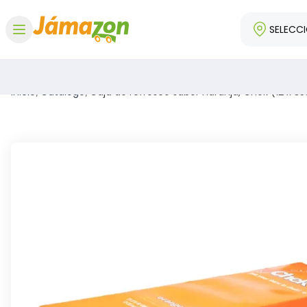
SELECC
Abrir menú
Inicio
/
Catálogo
/
Caja de refresco sabor naranja, Chek (12 x 35