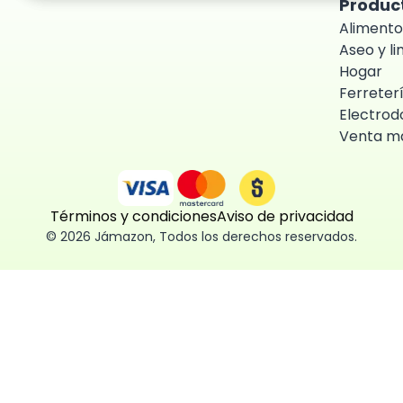
Produc
Alimento
Aseo y l
Hogar
Ferreter
Electrod
Venta ma
Términos y condiciones
Aviso de privacidad
©
2026
Jámazon
,
Todos los derechos reservados.
ón como
 fácil, segura
ísticas,
des aceptar,
 consentimiento