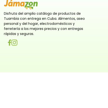
Disfruta del amplio catálogo de productos de
Tuambia con entrega en Cuba. Alimentos, aseo
personal y del hogar, electrodomésticos y
ferretería a los mejores precios y con entregas
rápidas y seguras.
Utilizamos cookies
Utilizamos cookies propias y de terceros, tanto de sesi
persistentes, para que la navegación por nuestra web sea
y personalizada. También las usamos para obtener estad
analizar el uso del sitio y adaptar su contenido a ti. Pue
rechazar o configurar las cookies ahora, y modificar tu