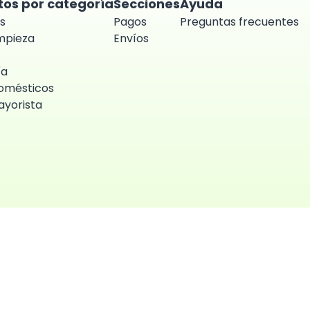
tos por categoría
Secciones
Ayuda
s
Pagos
Preguntas frecuentes
impieza
Envíos
ía
omésticos
yorista