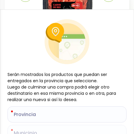
Carnes
Carne molida de res premium, 500 g,
Jacas
-
JACAS
SKU:
B- JAM-001-1234
Serán mostrados los productos que puedan ser
Serán mostrados los productos que puedan ser
$
9
93
entregados en la provincia que seleccione.
entregados en la provincia que seleccione.
Luego de culminar una compra podrá elegir otro
Luego de culminar una compra podrá elegir otro
destinatario en esa misma provincia o en otra, para
destinatario en esa misma provincia o en otra, para
Especificaciones
realizar una nueva si así lo desea.
realizar una nueva si así lo desea.
Provincia
Provincia
-
+
Añadir al carrito
Municipio
Municipio