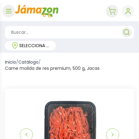
Abrir menú
key 'cart (e
SELECCIONA TU REGIÓN
Inicio
/
Catálogo
/
Carne molida de res premium, 500 g, Jacas