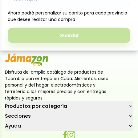
Carne molida de res premium, 500 g, Jacas. Carne
Ahora podrá personalizar su carrito para cada provincia
Ahora podrá personalizar su carrito para cada provincia
de res molida importada con 90 % de carne magra y
que desee realizar una compra
que desee realizar una compra
10 % de grasa. Opción
más ligera, ideal para recetas donde se busca sabor
Guardar
Guardar
con menor contenido graso.
Disfruta del amplio catálogo de productos de
Tuambia con entrega en Cuba. Alimentos, aseo
personal y del hogar, electrodomésticos y
ferretería a los mejores precios y con entregas
rápidas y seguras.
Productos por categoría
Secciones
Ayuda