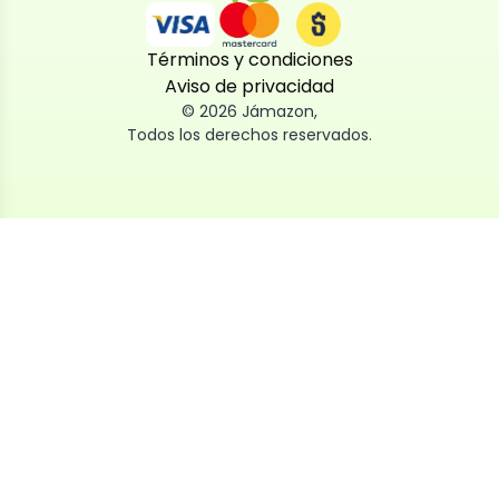
Términos y condiciones
Aviso de privacidad
©
2026
Jámazon
,
Todos los derechos reservados.
Utilizamos cookies
Utilizamos cookies propias y de terceros, tanto de
sesión como persistentes, para que la navegación
por nuestra web sea fácil, segura y personalizada.
También las usamos para obtener estadísticas,
analizar el uso del sitio y adaptar su contenido a ti.
Puedes aceptar, rechazar o configurar las cookies
ahora, y modificar tu consentimiento en cualquier
momento
Al dar click en
Aceptar
, aceptas nuestro uso de cookies.