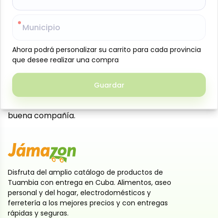
Crema de licor sabor crema Ruavieja en
presentación de 700 ml, una bebida cremosa y
Municipio
Municipio
suave elaborada con una cuidada mezcla de
ingredientes que aportan un sabor dulce y
Ahora podrá personalizar su carrito para cada provincia
Ahora podrá personalizar su carrito para cada provincia
equilibrado. Su textura aterciopelada y su perfil
que desee realizar una compra
que desee realizar una compra
aromático la convierten en una opción ideal para
disfrutar sola con hielo, en cócteles o como
Guardar
Guardar
complemento en postres. Perfecta para momentos
especiales, celebraciones o para compartir en
buena compañía.
Disfruta del amplio catálogo de productos de
Tuambia con entrega en Cuba. Alimentos, aseo
personal y del hogar, electrodomésticos y
ferretería a los mejores precios y con entregas
rápidas y seguras.