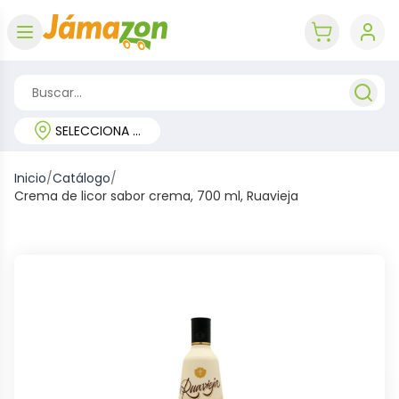
Abrir menú
key 'cart (e
SELECCIONA TU REGIÓN
Inicio
/
Catálogo
/
Crema de licor sabor crema, 700 ml, Ruavieja