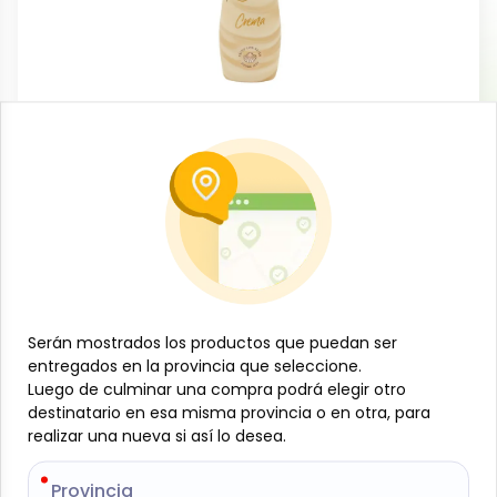
Licorería
Crema de licor sabor crema, 700 ml,
Ruavieja
-
RUAVIEJA
SKU:
B-JAM-001-2132
$
13
13
Serán mostrados los productos que puedan ser
Serán mostrados los productos que puedan ser
Especificaciones
entregados en la provincia que seleccione.
entregados en la provincia que seleccione.
Luego de culminar una compra podrá elegir otro
Luego de culminar una compra podrá elegir otro
destinatario en esa misma provincia o en otra, para
destinatario en esa misma provincia o en otra, para
-
+
realizar una nueva si así lo desea.
realizar una nueva si así lo desea.
Añadir al carrito
Provincia
Provincia