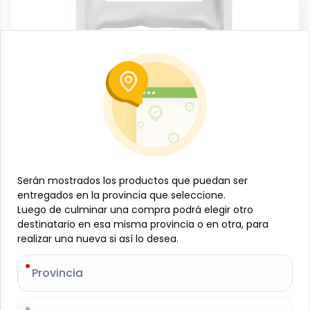
Lácteos y huevos
Leche entera en polvo, 3lb, AZ
-
AZ
SKU:
B-JAM-001-1310
$
11
50
Serán mostrados los productos que puedan ser
Serán mostrados los productos que puedan ser
Especificaciones
entregados en la provincia que seleccione.
entregados en la provincia que seleccione.
Luego de culminar una compra podrá elegir otro
Luego de culminar una compra podrá elegir otro
destinatario en esa misma provincia o en otra, para
destinatario en esa misma provincia o en otra, para
-
+
realizar una nueva si así lo desea.
realizar una nueva si así lo desea.
Añadir al carrito
Provincia
Provincia
La leche entera en polvo de 3 lb de AZ es nutritiva y
de alta calidad, enriquecida con vitaminas y