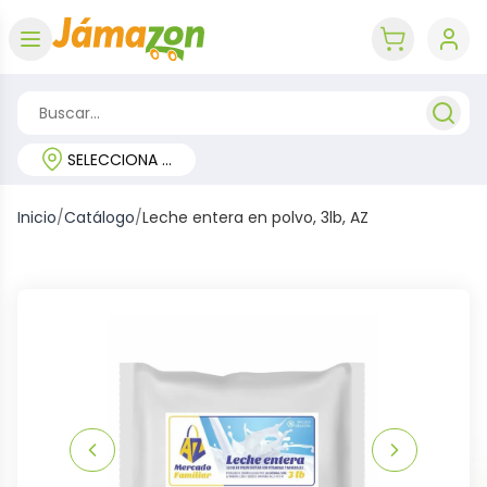
Abrir menú
key 'cart (e
SELECCIONA TU REGIÓN
Inicio
/
Catálogo
/
Leche entera en polvo, 3lb, AZ