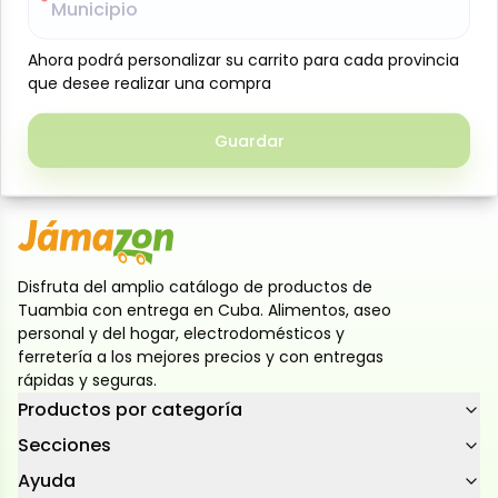
Municipio
Municipio
minerales esenciales. Ofrece un sabor cremoso y
auténtico, ideal para preparar bebidas, postres y
Ahora podrá personalizar su carrito para cada provincia
Ahora podrá personalizar su carrito para cada provincia
recetas diarias. De fácil disolución y larga vida útil,
que desee realizar una compra
que desee realizar una compra
debe almacenarse en un lugar fresco y seco,
protegido de la humedad, para conservar todas sus
Guardar
Guardar
propiedades
Disfruta del amplio catálogo de productos de
Tuambia con entrega en Cuba. Alimentos, aseo
personal y del hogar, electrodomésticos y
ferretería a los mejores precios y con entregas
rápidas y seguras.
Productos por categoría
Secciones
Ayuda