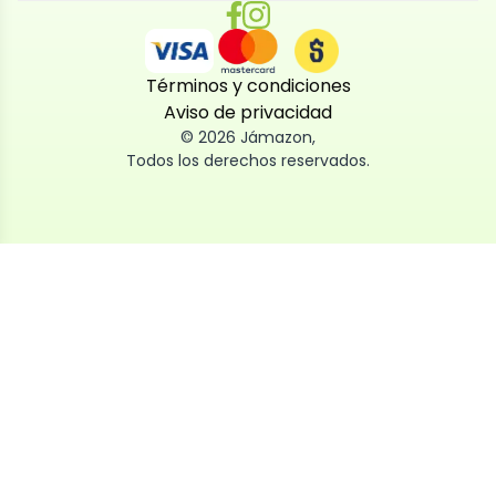
Términos y condiciones
Aviso de privacidad
©
2026
Jámazon
,
Todos los derechos reservados.
Utilizamos cookies
Utilizamos cookies propias y de terceros, tanto de
sesión como persistentes, para que la navegación
por nuestra web sea fácil, segura y personalizada.
También las usamos para obtener estadísticas,
analizar el uso del sitio y adaptar su contenido a ti.
Puedes aceptar, rechazar o configurar las cookies
ahora, y modificar tu consentimiento en cualquier
momento