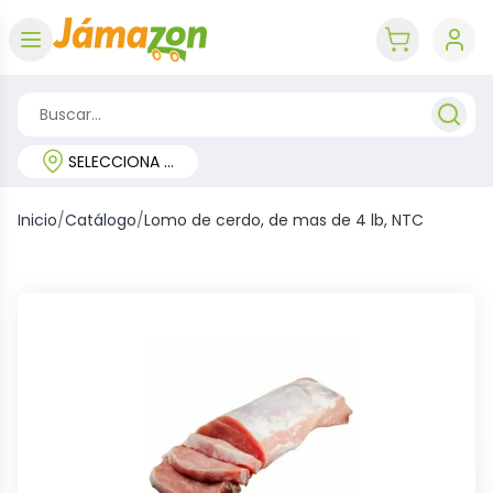
Abrir menú
key 'cart (e
SELECCIONA TU REGIÓN
Inicio
/
Catálogo
/
Lomo de cerdo, de mas de 4 lb, NTC