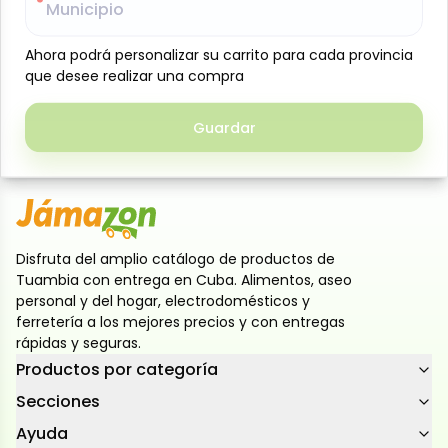
Municipio
Municipio
buscan un corte magro, tierno y versátil. Perfecto
para asar, hornear, filetear o preparar a la plancha,
Ahora podrá personalizar su carrito para cada provincia
Ahora podrá personalizar su carrito para cada provincia
conservando su jugosidad y sabor natural. Su
que desee realizar una compra
que desee realizar una compra
presentación facilita el manejo en cocina, siendo una
excelente opción tanto para el hogar como para
Guardar
Guardar
negocios gastronómicos. Producto Importado
Disfruta del amplio catálogo de productos de
Tuambia con entrega en Cuba. Alimentos, aseo
personal y del hogar, electrodomésticos y
ferretería a los mejores precios y con entregas
rápidas y seguras.
Productos por categoría
Secciones
Ayuda