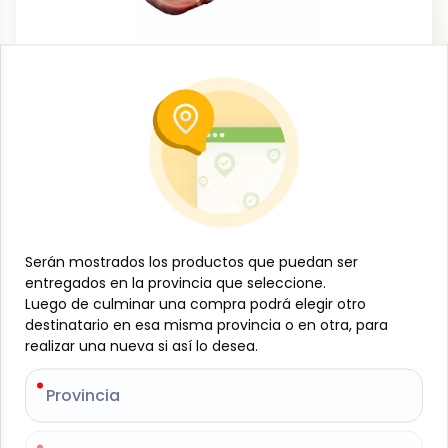
Carnes
Lomo de cerdo, de mas de 4 lb, NTC
-
NTC
SKU:
B-JAM-001-1667
$
18
98
$
3.44
/
lb
Serán mostrados los productos que puedan ser
Serán mostrados los productos que puedan ser
Especificaciones
entregados en la provincia que seleccione.
entregados en la provincia que seleccione.
Luego de culminar una compra podrá elegir otro
Luego de culminar una compra podrá elegir otro
destinatario en esa misma provincia o en otra, para
destinatario en esa misma provincia o en otra, para
-
+
realizar una nueva si así lo desea.
realizar una nueva si así lo desea.
Añadir al carrito
Provincia
Provincia
Lomo de cerdo NTC en presentación de 2 unidades
con peso total superior a 4 lb, ideal para quienes