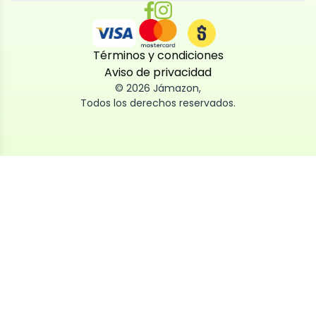
Términos y condiciones
Aviso de privacidad
©
2026
Jámazon
,
Todos los derechos reservados.
Utilizamos cookies
Utilizamos cookies propias y de terceros, tanto de
sesión como persistentes, para que la navegación
por nuestra web sea fácil, segura y personalizada.
También las usamos para obtener estadísticas,
analizar el uso del sitio y adaptar su contenido a ti.
Puedes aceptar, rechazar o configurar las cookies
ahora, y modificar tu consentimiento en cualquier
momento