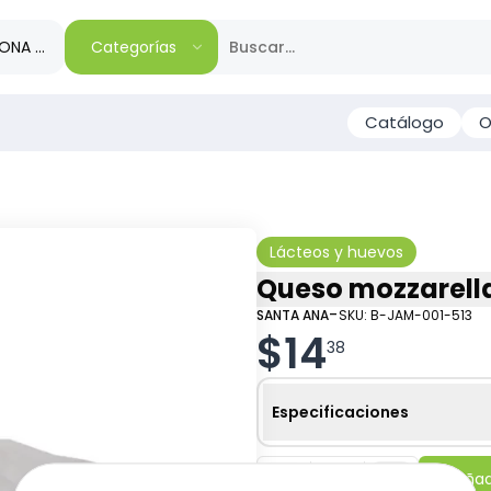
IONA TU REGIÓN
Categorías
Catálogo
O
Lácteos y huevos
Queso mozzarella
-
SANTA ANA
SKU:
B-JAM-001-513
$
14
38
Especificaciones
-
+
Añadi