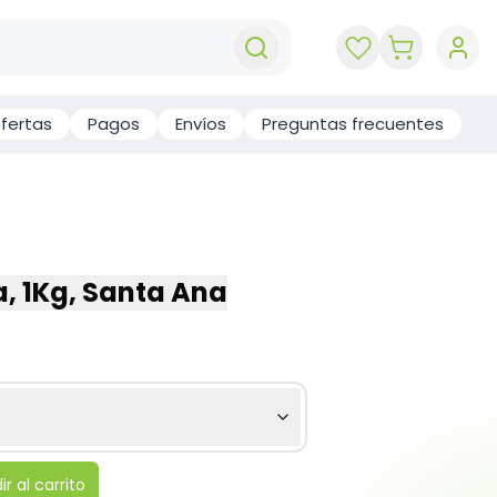
key 'cart (e
fertas
Pagos
Envíos
Preguntas frecuentes
, 1Kg, Santa Ana
r al carrito