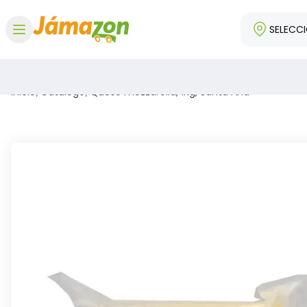
SELECC
Abrir menú
Inicio
/
Catálogo
/
Queso mozzarella, 1Kg, Santa Ana