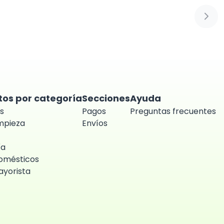
Sigui
tos por categoría
Secciones
Ayuda
s
Pagos
Preguntas frecuentes
impieza
Envíos
ía
omésticos
yorista