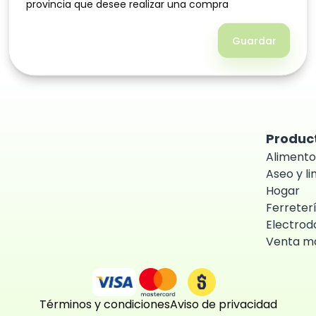
provincia que desee realizar una compra
provincia que desee realizar una compra
Guardar
Guardar
Produc
Alimento
Aseo y l
Hogar
Ferreter
Electrod
Venta ma
Términos y condiciones
Aviso de privacidad