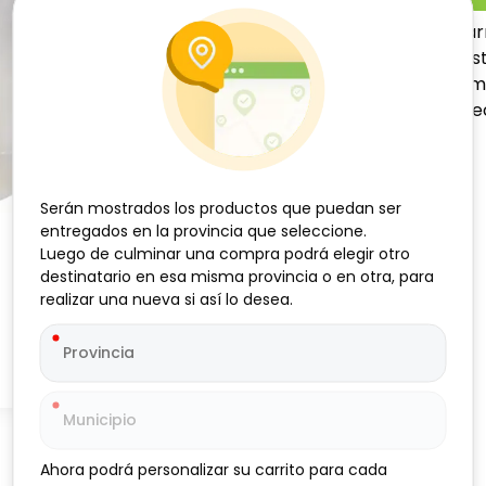
El Queso Mozzarella en barr
desde pizzas y lasañas has
permite un fundido uniform
complementa cualquier re
Serán mostrados los productos que puedan ser
Serán mostrados los productos que puedan ser
entregados en la provincia que seleccione.
entregados en la provincia que seleccione.
Luego de culminar una compra podrá elegir otro
Luego de culminar una compra podrá elegir otro
destinatario en esa misma provincia o en otra, para
destinatario en esa misma provincia o en otra, para
realizar una nueva si así lo desea.
realizar una nueva si así lo desea.
Ahora podrá personalizar su carrito para cada
Ahora podrá personalizar su carrito para cada