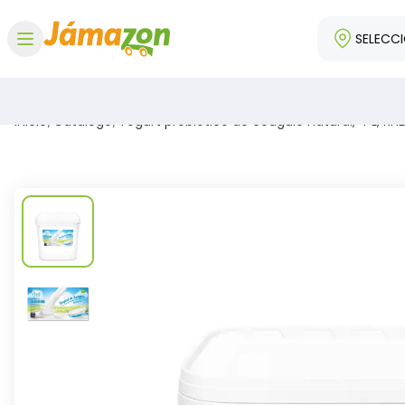
SELECC
Abrir menú
Inicio
/
Catálogo
/
Yogurt probiótico de coágulo natural, 4 L, RH