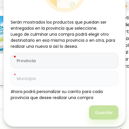
-
+
El yogurt probió
Serán mostrados los productos que puedan ser
Serán mostrados los productos que puedan ser
es una opción id
entregados en la provincia que seleccione.
entregados en la provincia que seleccione.
Elaborado a parti
Luego de culminar una compra podrá elegir otro
Luego de culminar una compra podrá elegir otro
y consistente, ca
destinatario en esa misma provincia o en otra, para
destinatario en esa misma provincia o en otra, para
natural agradable
realizar una nueva si así lo desea.
realizar una nueva si así lo desea.
la flora intestin
solo, acompañar f
grande garantiza
Ahora podrá personalizar su carrito para cada
Ahora podrá personalizar su carrito para cada
provincia que desee realizar una compra
provincia que desee realizar una compra
Guardar
Guardar