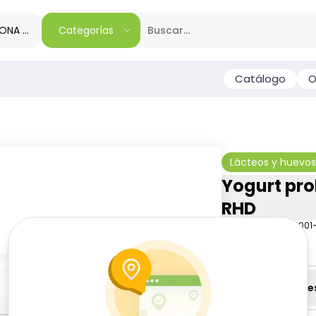
IONA TU REGIÓN
Categorías
Catálogo
O
D
Lácteos y huevos
Yogurt pro
RHD
-
RHD
SKU:
B-JAM-001
$
12
94
Especificacione