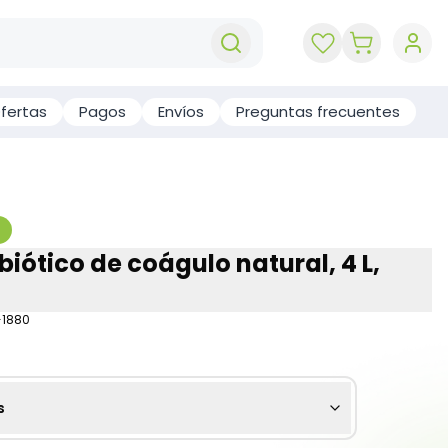
key 'cart (e
fertas
Pagos
Envíos
Preguntas frecuentes
biótico de coágulo natural, 4 L,
-1880
s