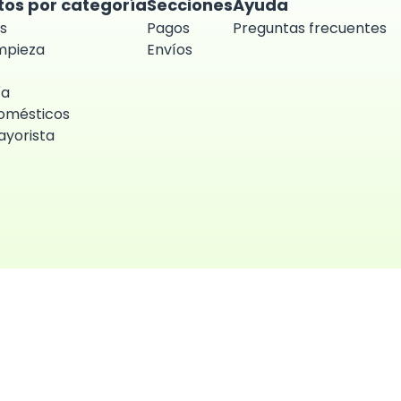
tos por categoría
Secciones
Ayuda
s
Pagos
Preguntas frecuentes
impieza
Envíos
ía
omésticos
yorista