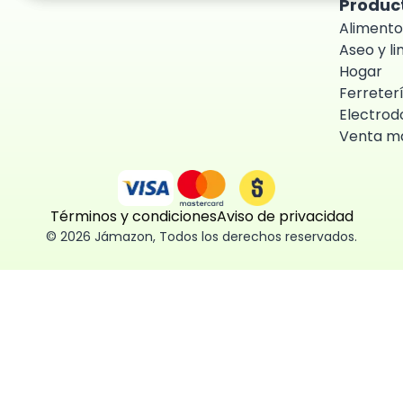
Produc
Alimento
Aseo y l
Hogar
Ferreter
Electrod
Venta ma
Términos y condiciones
Aviso de privacidad
©
2026
Jámazon
,
Todos los derechos reservados.
ón como
 fácil, segura
ísticas,
des aceptar,
 consentimiento