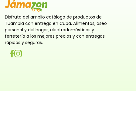
Disfruta del amplio catálogo de productos de
Tuambia con entrega en Cuba. Alimentos, aseo
personal y del hogar, electrodomésticos y
ferretería a los mejores precios y con entregas
rápidas y seguras.
Utilizamos cookies
Utilizamos cookies propias y de terceros, tanto de sesi
persistentes, para que la navegación por nuestra web sea
y personalizada. También las usamos para obtener estad
analizar el uso del sitio y adaptar su contenido a ti. Pue
rechazar o configurar las cookies ahora, y modificar tu